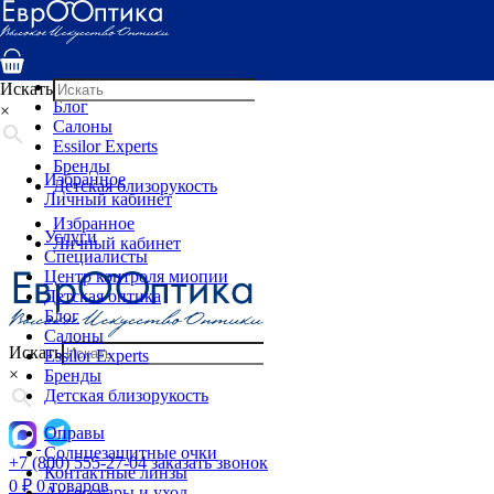
Услуги
Специалисты
Центр контроля миопии
Детская оптика
Искать
Блог
×
Салоны
Essilor Experts
Бренды
Избранное
Детская близорукость
Личный кабинет
Избранное
Услуги
Личный кабинет
Специалисты
Центр контроля миопии
Детская оптика
Блог
Салоны
Искать
Essilor Experts
×
Бренды
Детская близорукость
Оправы
Солнцезащитные очки
+7 (800) 555-27-04
заказать звонок
Контактные линзы
0
₽
0 товаров
Аксессуары и уход