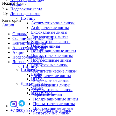
Искать
Акции
×
Подарочная карта
Линзы для очков
По типу
Категории
Астигматические линзы
Акции
Асферические линзы
Бифокальные линзы
Оправы
Для вождения линзы
Солнцезащитные очки
Компьютерные линзы
Контактные линзы
Офисные линзы
Аксессуары и уход
Поляризационные линзы
Акции
Призматические линзы
Подарочная карта
Прогрессивные линзы
Линзы для очков
Разгрузочные линзы
По типу
По бренду
Астигматические линзы
Essilor
Асферические линзы
HOYA
Бифокальные линзы
Детские линзы
Для вождения линзы
Stellest
Компьютерные линзы
MiYOSMART
Офисные линзы
Поляризационные линзы
Призматические линзы
Прогрессивные линзы
+7 (800) 555-27-04
заказать звонок
Разгрузочные линзы