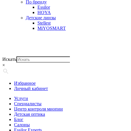
По бренду
Essilor
HOYA
Детские линзы
Stellest
MiYOSMART
Искать
×
Избранное
Личный кабинет
Услуги
Специалисты
Центр контроля миопии
Детская оптика
Блог
Салоны
Essilor Experts