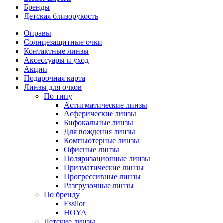
Бренды
Детская близорукость
Оправы
Солнцезащитные очки
Контактные линзы
Аксессуары и уход
Акции
Подарочная карта
Линзы для очков
По типу
Астигматические линзы
Асферические линзы
Бифокальные линзы
Для вождения линзы
Компьютерные линзы
Офисные линзы
Поляризационные линзы
Призматические линзы
Прогрессивные линзы
Разгрузочные линзы
По бренду
Essilor
HOYA
Детские линзы