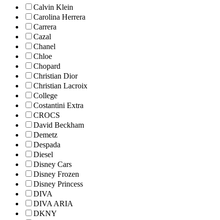
Calvin Klein
Carolina Herrera
Carrera
Cazal
Chanel
Chloe
Chopard
Christian Dior
Christian Lacroix
College
Costantini Extra
CROCS
David Beckham
Demetz
Despada
Diesel
Disney Cars
Disney Frozen
Disney Princess
DIVA
DIVA ARIA
DKNY