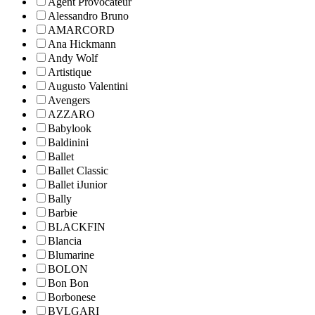
Agent Provocateur
Alessandro Bruno
AMARCORD
Ana Hickmann
Andy Wolf
Artistique
Augusto Valentini
Avengers
AZZARO
Babylook
Baldinini
Ballet
Ballet Classic
Ballet iJunior
Bally
Barbie
BLACKFIN
Blancia
Blumarine
BOLON
Bon Bon
Borbonese
BVLGARI