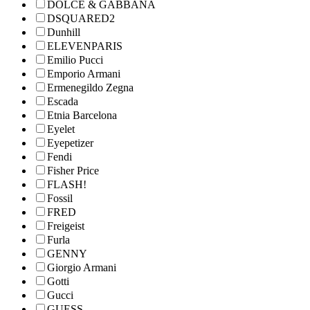
DOLCE & GABBANA
DSQUARED2
Dunhill
ELEVENPARIS
Emilio Pucci
Emporio Armani
Ermenegildo Zegna
Escada
Etnia Barcelona
Eyelet
Eyepetizer
Fendi
Fisher Price
FLASH!
Fossil
FRED
Freigeist
Furla
GENNY
Giorgio Armani
Gotti
Gucci
GUESS