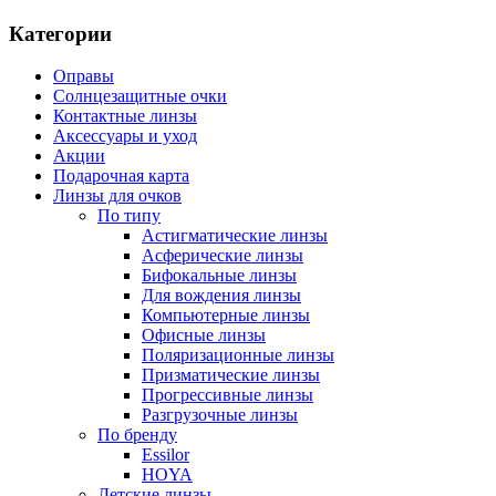
Категории
Оправы
Солнцезащитные очки
Контактные линзы
Аксессуары и уход
Акции
Подарочная карта
Линзы для очков
По типу
Астигматические линзы
Асферические линзы
Бифокальные линзы
Для вождения линзы
Компьютерные линзы
Офисные линзы
Поляризационные линзы
Призматические линзы
Прогрессивные линзы
Разгрузочные линзы
По бренду
Essilor
HOYA
Детские линзы