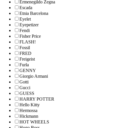
Ermenegildo Zegna
Escada
Etnia Barcelona
Eyelet
Eyepetizer
Fendi
Fisher Price
FLASH!
Fossil
FRED
Freigeist
Furla
GENNY
Giorgio Armani
Gotti
Gucci
GUESS
HARRY POTTER
Hello Kitty
Hermossa
Hickmann
HOT WHEELS
Hugo Boss