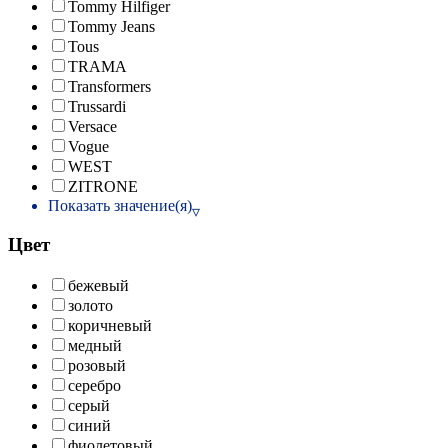
Tommy Hilfiger
Tommy Jeans
Tous
TRAMA
Transformers
Trussardi
Versace
Vogue
WEST
ZITRONE
Показать значение(я)
Цвет
бежевый
золото
коричневый
медный
розовый
серебро
серый
синий
фиолетовый