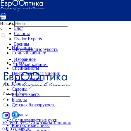
Услуги
Специалисты
Центр контроля миопии
Детская оптика
Искать
Блог
×
Салоны
Essilor Experts
Бренды
Избранное
Детская близорукость
Личный кабинет
Избранное
Услуги
Личный кабинет
Специалисты
Центр контроля миопии
Детская оптика
Блог
Салоны
Искать
Essilor Experts
×
Бренды
Детская близорукость
Оправы
Солнцезащитные очки
+7 (800) 555-27-04
заказать звонок
Контактные линзы
0
₽
0 товаров
Аксессуары и уход