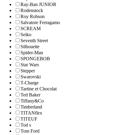
Ray-Ban JUNIOR
Rodenstock
Roy Robson
Salvatore Ferragamo
SCREAM
Seiko
Seventh Street
Silhouette
Spider-Man
SPONGEBOB
Star Wars
Stepper
Swarovski
T-Charge
Tartine et Chocolat
Ted Baker
Tiffany&Co
Timberland
TITANflex
TITEUF
Tod s
Tom Ford