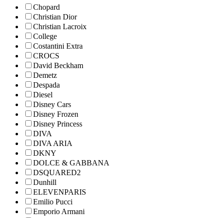
Chopard
Christian Dior
Christian Lacroix
College
Costantini Extra
CROCS
David Beckham
Demetz
Despada
Diesel
Disney Cars
Disney Frozen
Disney Princess
DIVA
DIVA ARIA
DKNY
DOLCE & GABBANA
DSQUARED2
Dunhill
ELEVENPARIS
Emilio Pucci
Emporio Armani