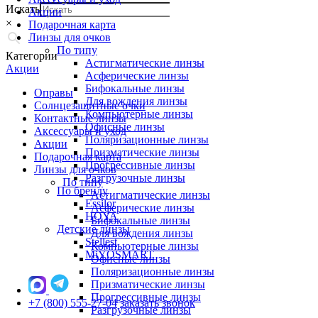
Искать
Акции
×
Подарочная карта
Линзы для очков
По типу
Категории
Астигматические линзы
Акции
Асферические линзы
Бифокальные линзы
Оправы
Для вождения линзы
Солнцезащитные очки
Компьютерные линзы
Контактные линзы
Офисные линзы
Аксессуары и уход
Поляризационные линзы
Акции
Призматические линзы
Подарочная карта
Прогрессивные линзы
Линзы для очков
Разгрузочные линзы
По типу
По бренду
Астигматические линзы
Essilor
Асферические линзы
HOYA
Бифокальные линзы
Детские линзы
Для вождения линзы
Stellest
Компьютерные линзы
MiYOSMART
Офисные линзы
Поляризационные линзы
Призматические линзы
Прогрессивные линзы
+7 (800) 555-27-04
заказать звонок
Разгрузочные линзы