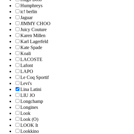
Humphreys
ic! berlin
Jaguar
JIMMY CHOO
Juicy Couture
Karen Millen
Karl Lagerfeld
Kate Spade
Koali
LACOSTE
Lafont
LAPO
Le Coq Sportif
Levi's
Lina Latini
LIU JO
Longchamp
Longines
Look
Look (O)
LOOK It
Lookkino