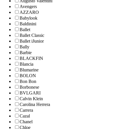
Augusto Valentini
Avengers
AZZARO
Babylook
Baldinini
Ballet
Ballet Classic
Ballet iJunior
Bally
Barbie
BLACKFIN
Blancia
Blumarine
BOLON
Bon Bon
Borbonese
BVLGARI
Calvin Klein
Carolina Herrera
Carrera
Cazal
Chanel
Chloe