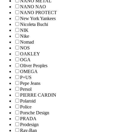
NANO METAL
NANO NAO
NANO PROTECT
New York Yankees
Nicoleta Buchi
NIK
Nike
Nomad
NOS
OAKLEY
OGA
Oliver Peoples
OMEGA
P+US
Pepe Jeans
Persol
PIERRE CARDIN
Polaroid
Police
Porsche Design
PRADA
Prodesign
Ray-Ban