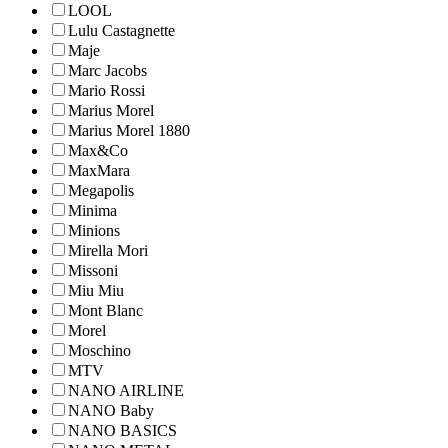
LOOL
Lulu Castagnette
Maje
Marc Jacobs
Mario Rossi
Marius Morel
Marius Morel 1880
Max&Co
MaxMara
Megapolis
Minima
Minions
Mirella Mori
Missoni
Miu Miu
Mont Blanc
Morel
Moschino
MTV
NANO AIRLINE
NANO Baby
NANO BASICS