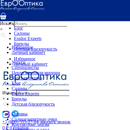
Услуги
Специалисты
Центр контроля миопии
Детская оптика
Искать
Блог
×
Салоны
Essilor Experts
Бренды
Избранное
Детская близорукость
Личный кабинет
Избранное
Услуги
Личный кабинет
Специалисты
Центр контроля миопии
Детская оптика
Блог
Салоны
Искать
Essilor Experts
×
Бренды
Детская близорукость
Оправы
Солнцезащитные очки
+7 (800) 555-27-04
заказать звонок
Контактные линзы
0
₽
0 товаров
Аксессуары и уход