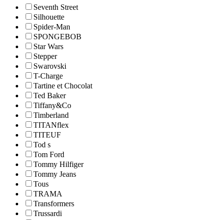
Seventh Street
Silhouette
Spider-Man
SPONGEBOB
Star Wars
Stepper
Swarovski
T-Charge
Tartine et Chocolat
Ted Baker
Tiffany&Co
Timberland
TITANflex
TITEUF
Tod s
Tom Ford
Tommy Hilfiger
Tommy Jeans
Tous
TRAMA
Transformers
Trussardi