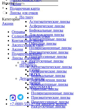
Искать
Акции
×
Подарочная карта
Линзы для очков
По типу
Категории
Астигматические линзы
Акции
Асферические линзы
Бифокальные линзы
Оправы
Для вождения линзы
Солнцезащитные очки
Компьютерные линзы
Контактные линзы
Офисные линзы
Аксессуары и уход
Поляризационные линзы
Акции
Призматические линзы
Подарочная карта
Прогрессивные линзы
Линзы для очков
Разгрузочные линзы
По типу
По бренду
Астигматические линзы
Essilor
Асферические линзы
HOYA
Бифокальные линзы
Детские линзы
Для вождения линзы
Stellest
Компьютерные линзы
MiYOSMART
Офисные линзы
Поляризационные линзы
Призматические линзы
Прогрессивные линзы
+7 (800) 555-27-04
заказать звонок
Разгрузочные линзы