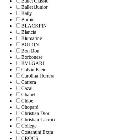
Ballet Classic
Ballet iJunior
Bally
Barbie
BLACKFIN
Blancia
Blumarine
BOLON
Bon Bon
Borbonese
BVLGARI
Calvin Klein
Carolina Herrera
Carrera
Cazal
Chanel
Chloe
Chopard
Christian Dior
Christian Lacroix
College
Costantini Extra
CROCS