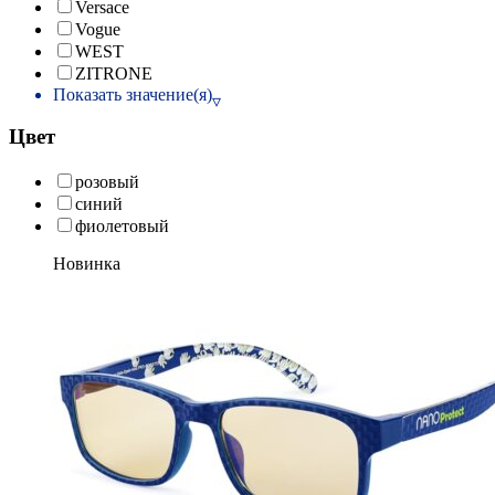
Versace
Vogue
WEST
ZITRONE
Показать значение(я)
Цвет
розовый
синий
фиолетовый
Новинка