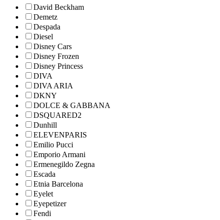
David Beckham
Demetz
Despada
Diesel
Disney Cars
Disney Frozen
Disney Princess
DIVA
DIVA ARIA
DKNY
DOLCE & GABBANA
DSQUARED2
Dunhill
ELEVENPARIS
Emilio Pucci
Emporio Armani
Ermenegildo Zegna
Escada
Etnia Barcelona
Eyelet
Eyepetizer
Fendi