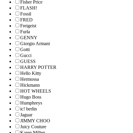
Fisher Price
FLASH!
Fossil
FRED
Freigeist
Furla
GENNY
Giorgio Armani
Gotti
Gucci
GUESS
HARRY POTTER
Hello Kitty
Hermossa
Hickmann
HOT WHEELS
Hugo Boss
Humphreys
ic! berlin
Jaguar
JIMMY CHOO
Juicy Couture
Karen Millen