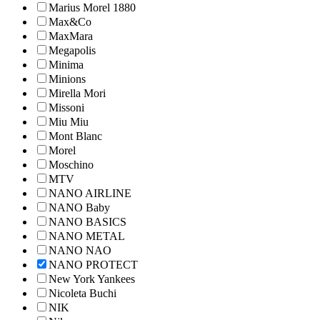
Marius Morel 1880
Max&Co
MaxMara
Megapolis
Minima
Minions
Mirella Mori
Missoni
Miu Miu
Mont Blanc
Morel
Moschino
MTV
NANO AIRLINE
NANO Baby
NANO BASICS
NANO METAL
NANO NAO
NANO PROTECT
New York Yankees
Nicoleta Buchi
NIK