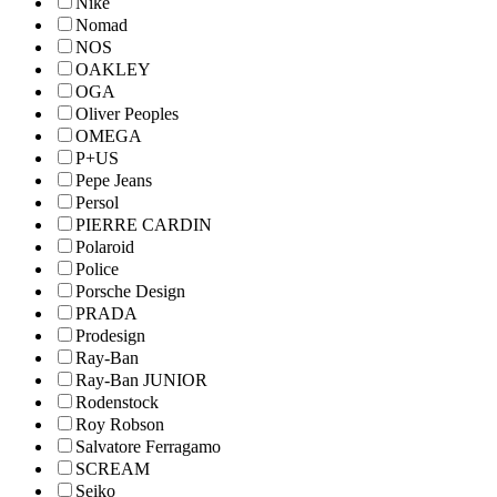
Nike
Nomad
NOS
OAKLEY
OGA
Oliver Peoples
OMEGA
P+US
Pepe Jeans
Persol
PIERRE CARDIN
Polaroid
Police
Porsche Design
PRADA
Prodesign
Ray-Ban
Ray-Ban JUNIOR
Rodenstock
Roy Robson
Salvatore Ferragamo
SCREAM
Seiko