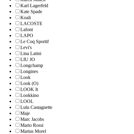
Karl Lagerfeld
Kate Spade
Koali
LACOSTE
Lafont
LAPO
Le Coq Sportif
Levi's
Lina Latini
LIU JO
Longchamp
Longines
Look
Look (O)
LOOK It
Lookkino
LOOL
Lulu Castagnette
Maje
Marc Jacobs
Mario Rossi
Marius Morel