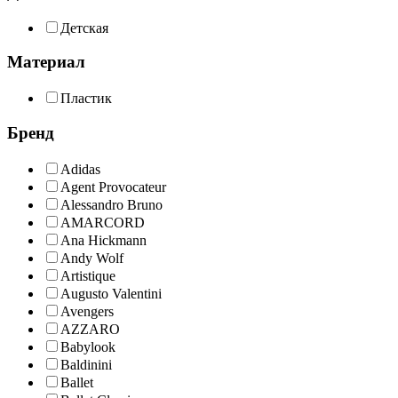
Детская
Материал
Пластик
Бренд
Adidas
Agent Provocateur
Alessandro Bruno
AMARCORD
Ana Hickmann
Andy Wolf
Artistique
Augusto Valentini
Avengers
AZZARO
Babylook
Baldinini
Ballet