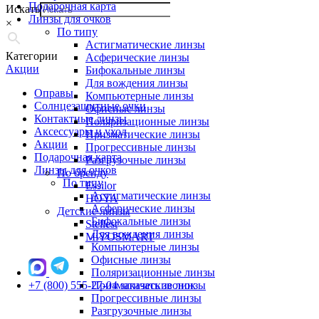
Подарочная карта
Искать
Линзы для очков
×
По типу
Астигматические линзы
Категории
Асферические линзы
Акции
Бифокальные линзы
Для вождения линзы
Оправы
Компьютерные линзы
Солнцезащитные очки
Офисные линзы
Контактные линзы
Поляризационные линзы
Аксессуары и уход
Призматические линзы
Акции
Прогрессивные линзы
Подарочная карта
Разгрузочные линзы
Линзы для очков
По бренду
По типу
Essilor
Астигматические линзы
HOYA
Асферические линзы
Детские линзы
Бифокальные линзы
Stellest
Для вождения линзы
MiYOSMART
Компьютерные линзы
Офисные линзы
Поляризационные линзы
+7 (800) 555-27-04
Призматические линзы
заказать звонок
Прогрессивные линзы
Разгрузочные линзы