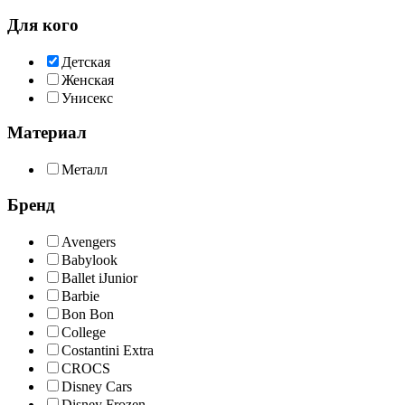
Для кого
Детская
Женская
Унисекс
Материал
Металл
Бренд
Avengers
Babylook
Ballet iJunior
Barbie
Bon Bon
College
Costantini Extra
CROCS
Disney Cars
Disney Frozen