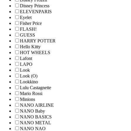
Disney Princess
ELEVENPARIS
Eyelet
Fisher Price
FLASH!
GUESS
HARRY POTTER
Hello Kitty
HOT WHEELS
Lafont
LAPO
Look
Look (O)
Lookkino
Lulu Castagnette
Mario Rossi
Minions
NANO AIRLINE
NANO Baby
NANO BASICS
NANO METAL
NANO NAO