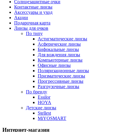
Солнцезащитные очки
Контактные линзы
Аксессуары и уход
Акции
Подарочная карта
Линзы для очков
По типу
Астигматические линзы
Асферические линзы
Бифокальные линзы
Для вождения линзы
Компьютерные линзы
Офисные линзы
Поляризационные линзы
Призматические линзы
Прогрессивные линзы
Разгрузочные линзы
По бренду
Essilor
HOYA
Детские линзы
Stellest
MiYOSMART
Интернет-магазин