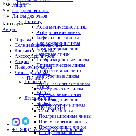
Искать
Акции
×
Подарочная карта
Линзы для очков
По типу
Категории
Астигматические линзы
Акции
Асферические линзы
Бифокальные линзы
Оправы
Для вождения линзы
Солнцезащитные очки
Компьютерные линзы
Контактные линзы
Офисные линзы
Аксессуары и уход
Поляризационные линзы
Акции
Призматические линзы
Подарочная карта
Прогрессивные линзы
Линзы для очков
Разгрузочные линзы
По типу
По бренду
Астигматические линзы
Essilor
Асферические линзы
HOYA
Бифокальные линзы
Детские линзы
Для вождения линзы
Stellest
Компьютерные линзы
MiYOSMART
Офисные линзы
Поляризационные линзы
Призматические линзы
Прогрессивные линзы
+7 (800) 555-27-04
заказать звонок
Разгрузочные линзы