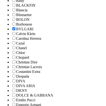
Bally
BLACKFIN
Blancia
Blumarine
BOLON
Borbonese
BVLGARI
Calvin Klein
Carolina Herrera
Cazal
Chanel
Chloe
Chopard
Christian Dior
Christian Lacroix
Costantini Extra
Despada
DIVA
DIVA ARIA
DKNY
DOLCE & GABBANA
Emilio Pucci
Emporio Armani