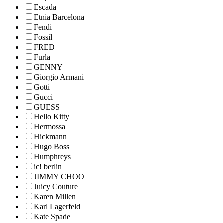
Escada
Etnia Barcelona
Fendi
Fossil
FRED
Furla
GENNY
Giorgio Armani
Gotti
Gucci
GUESS
Hello Kitty
Hermossa
Hickmann
Hugo Boss
Humphreys
ic! berlin
JIMMY CHOO
Juicy Couture
Karen Millen
Karl Lagerfeld
Kate Spade