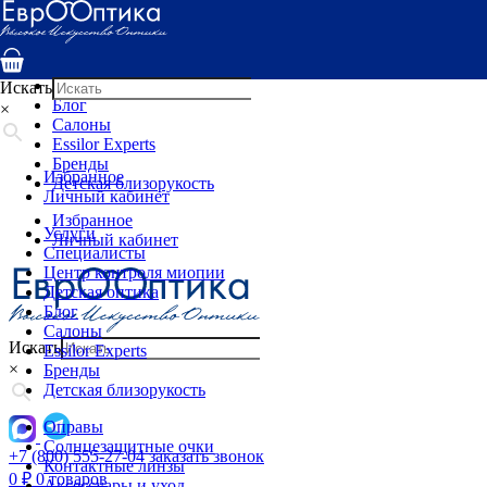
Услуги
Специалисты
Центр контроля миопии
Детская оптика
Искать
Блог
×
Салоны
Essilor Experts
Бренды
Избранное
Детская близорукость
Личный кабинет
Избранное
Услуги
Личный кабинет
Специалисты
Центр контроля миопии
Детская оптика
Блог
Салоны
Искать
Essilor Experts
×
Бренды
Детская близорукость
Оправы
Солнцезащитные очки
+7 (800) 555-27-04
заказать звонок
Контактные линзы
0
₽
0 товаров
Аксессуары и уход