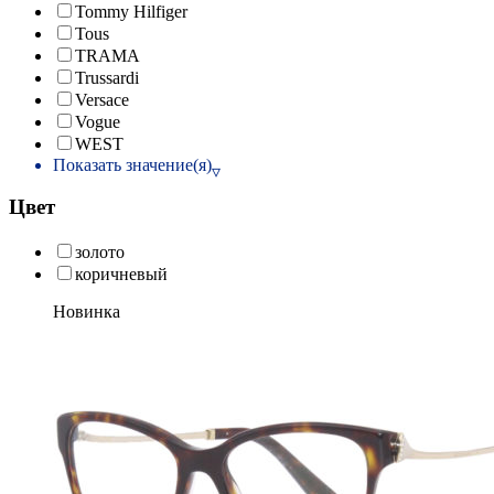
Tommy Hilfiger
Tous
TRAMA
Trussardi
Versace
Vogue
WEST
Показать значение(я)
Цвет
золото
коричневый
Новинка