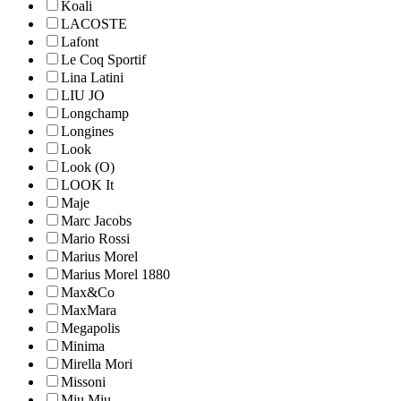
Koali
LACOSTE
Lafont
Le Coq Sportif
Lina Latini
LIU JO
Longchamp
Longines
Look
Look (O)
LOOK It
Maje
Marc Jacobs
Mario Rossi
Marius Morel
Marius Morel 1880
Max&Co
MaxMara
Megapolis
Minima
Mirella Mori
Missoni
Miu Miu