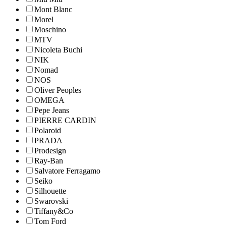
Mont Blanc
Morel
Moschino
MTV
Nicoleta Buchi
NIK
Nomad
NOS
Oliver Peoples
OMEGA
Pepe Jeans
PIERRE CARDIN
Polaroid
PRADA
Prodesign
Ray-Ban
Salvatore Ferragamo
Seiko
Silhouette
Swarovski
Tiffany&Co
Tom Ford