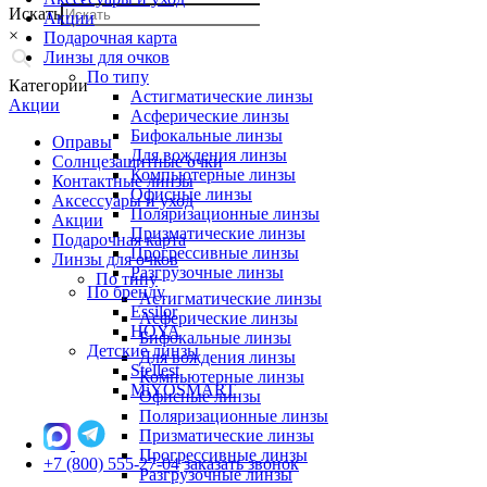
Искать
Акции
×
Подарочная карта
Линзы для очков
По типу
Категории
Астигматические линзы
Акции
Асферические линзы
Бифокальные линзы
Оправы
Для вождения линзы
Солнцезащитные очки
Компьютерные линзы
Контактные линзы
Офисные линзы
Аксессуары и уход
Поляризационные линзы
Акции
Призматические линзы
Подарочная карта
Прогрессивные линзы
Линзы для очков
Разгрузочные линзы
По типу
По бренду
Астигматические линзы
Essilor
Асферические линзы
HOYA
Бифокальные линзы
Детские линзы
Для вождения линзы
Stellest
Компьютерные линзы
MiYOSMART
Офисные линзы
Поляризационные линзы
Призматические линзы
Прогрессивные линзы
+7 (800) 555-27-04
заказать звонок
Разгрузочные линзы