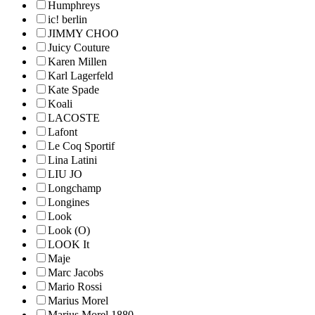
Humphreys
ic! berlin
JIMMY CHOO
Juicy Couture
Karen Millen
Karl Lagerfeld
Kate Spade
Koali
LACOSTE
Lafont
Le Coq Sportif
Lina Latini
LIU JO
Longchamp
Longines
Look
Look (O)
LOOK It
Maje
Marc Jacobs
Mario Rossi
Marius Morel
Marius Morel 1880