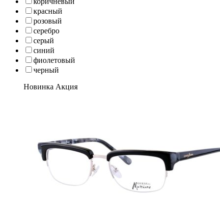
коричневый
красный
розовый
серебро
серый
синий
фиолетовый
черный
Новинка
Акция