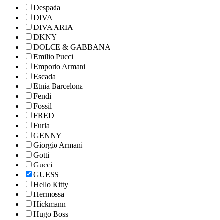
Despada
DIVA
DIVA ARIA
DKNY
DOLCE & GABBANA
Emilio Pucci
Emporio Armani
Escada
Etnia Barcelona
Fendi
Fossil
FRED
Furla
GENNY
Giorgio Armani
Gotti
Gucci
GUESS
Hello Kitty
Hermossa
Hickmann
Hugo Boss