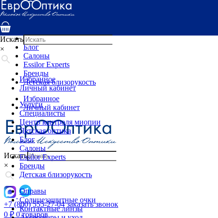
Услуги
Специалисты
Центр контроля миопии
Детская оптика
Искать
Блог
×
Салоны
Essilor Experts
Бренды
Избранное
Детская близорукость
Личный кабинет
Избранное
Услуги
Личный кабинет
Специалисты
Центр контроля миопии
Детская оптика
Блог
Салоны
Искать
Essilor Experts
×
Бренды
Детская близорукость
Оправы
Солнцезащитные очки
+7 (800) 555-27-04
заказать звонок
Контактные линзы
0
₽
0 товаров
Аксессуары и уход