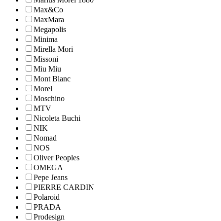
Max&Co
MaxMara
Megapolis
Minima
Mirella Mori
Missoni
Miu Miu
Mont Blanc
Morel
Moschino
MTV
Nicoleta Buchi
NIK
Nomad
NOS
Oliver Peoples
OMEGA
Pepe Jeans
PIERRE CARDIN
Polaroid
PRADA
Prodesign