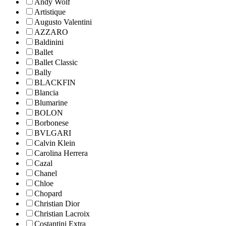
Andy Wolf
Artistique
Augusto Valentini
AZZARO
Baldinini
Ballet
Ballet Classic
Bally
BLACKFIN
Blancia
Blumarine
BOLON
Borbonese
BVLGARI
Calvin Klein
Carolina Herrera
Cazal
Chanel
Chloe
Chopard
Christian Dior
Christian Lacroix
Costantini Extra