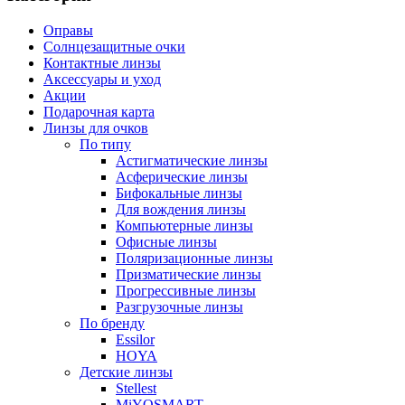
Оправы
Солнцезащитные очки
Контактные линзы
Аксессуары и уход
Акции
Подарочная карта
Линзы для очков
По типу
Астигматические линзы
Асферические линзы
Бифокальные линзы
Для вождения линзы
Компьютерные линзы
Офисные линзы
Поляризационные линзы
Призматические линзы
Прогрессивные линзы
Разгрузочные линзы
По бренду
Essilor
HOYA
Детские линзы
Stellest
MiYOSMART