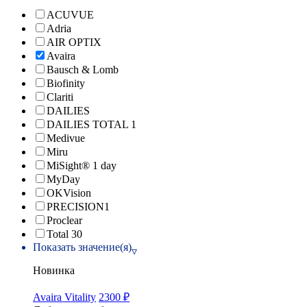
ACUVUE
Adria
AIR OPTIX
Avaira
Bausch & Lomb
Biofinity
Clariti
DAILIES
DAILIES TOTAL 1
Medivue
Miru
MiSight® 1 day
MyDay
OKVision
PRECISION1
Proclear
Total 30
Показать значение(я)
Новинка
Avaira Vitality
2300 ₽