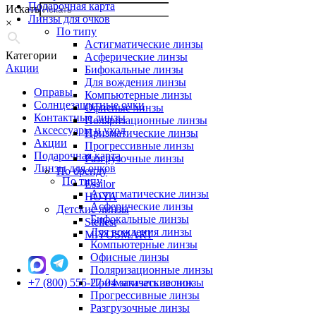
Подарочная карта
Искать
Линзы для очков
×
По типу
Астигматические линзы
Категории
Асферические линзы
Акции
Бифокальные линзы
Для вождения линзы
Оправы
Компьютерные линзы
Солнцезащитные очки
Офисные линзы
Контактные линзы
Поляризационные линзы
Аксессуары и уход
Призматические линзы
Акции
Прогрессивные линзы
Подарочная карта
Разгрузочные линзы
Линзы для очков
По бренду
По типу
Essilor
Астигматические линзы
HOYA
Асферические линзы
Детские линзы
Бифокальные линзы
Stellest
Для вождения линзы
MiYOSMART
Компьютерные линзы
Офисные линзы
Поляризационные линзы
+7 (800) 555-27-04
Призматические линзы
заказать звонок
Прогрессивные линзы
Разгрузочные линзы