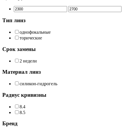
Тип линз
однофокальные
торические
Срок замены
2 недели
Материал линз
силикон-гидрогель
Радиус кривизны
8.4
8.5
Бренд