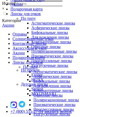
Искать
Акции
×
Подарочная карта
Линзы для очков
По типу
Категории
Астигматические линзы
Акции
Асферические линзы
Бифокальные линзы
Оправы
Для вождения линзы
Солнцезащитные очки
Компьютерные линзы
Контактные линзы
Офисные линзы
Аксессуары и уход
Поляризационные линзы
Акции
Призматические линзы
Подарочная карта
Прогрессивные линзы
Линзы для очков
Разгрузочные линзы
По типу
По бренду
Астигматические линзы
Essilor
Асферические линзы
HOYA
Бифокальные линзы
Детские линзы
Для вождения линзы
Stellest
Компьютерные линзы
MiYOSMART
Офисные линзы
Поляризационные линзы
Призматические линзы
Прогрессивные линзы
+7 (800) 555-27-04
заказать звонок
Разгрузочные линзы