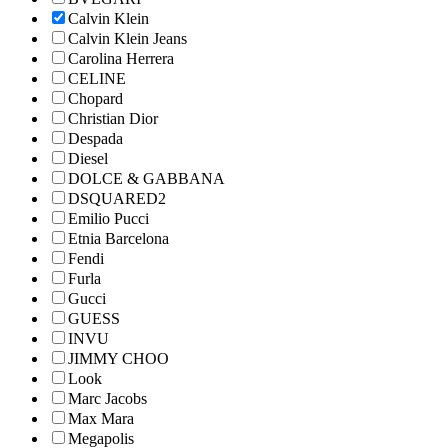
Calvin Klein
Calvin Klein Jeans
Carolina Herrera
CELINE
Chopard
Christian Dior
Despada
Diesel
DOLCE & GABBANA
DSQUARED2
Emilio Pucci
Etnia Barcelona
Fendi
Furla
Gucci
GUESS
INVU
JIMMY CHOO
Look
Marc Jacobs
Max Mara
Megapolis