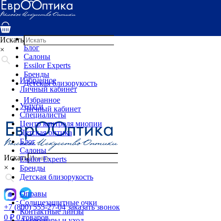
Услуги
Специалисты
Центр контроля миопии
Детская оптика
Искать
Блог
×
Салоны
Essilor Experts
Бренды
Избранное
Детская близорукость
Личный кабинет
Избранное
Услуги
Личный кабинет
Специалисты
Центр контроля миопии
Детская оптика
Блог
Салоны
Искать
Essilor Experts
×
Бренды
Детская близорукость
Оправы
Солнцезащитные очки
+7 (800) 555-27-04
заказать звонок
Контактные линзы
0
₽
0 товаров
Аксессуары и уход