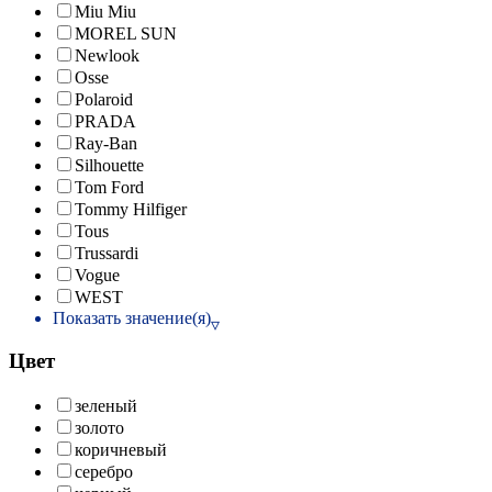
Miu Miu
MOREL SUN
Newlook
Osse
Polaroid
PRADA
Ray-Ban
Silhouette
Tom Ford
Tommy Hilfiger
Tous
Trussardi
Vogue
WEST
Показать значение(я)
Цвет
зеленый
золото
коричневый
серебро