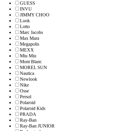
GUESS
INVU
JIMMY CHOO
Look
Lotto
Marc Jacobs
Max Mara
Megapolis
MEXX
Miu Miu
Mont Blanc
MOREL SUN
Nautica
Newlook
Nike
Osse
Persol
Polaroid
Polaroid Kids
PRADA
Ray-Ban
Ray-Ban JUNIOR