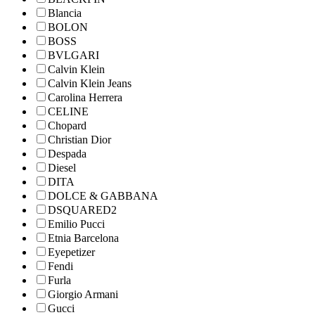
Blancia
BOLON
BOSS
BVLGARI
Calvin Klein
Calvin Klein Jeans
Carolina Herrera
CELINE
Chopard
Christian Dior
Despada
Diesel
DITA
DOLCE & GABBANA
DSQUARED2
Emilio Pucci
Etnia Barcelona
Eyepetizer
Fendi
Furla
Giorgio Armani
Gucci