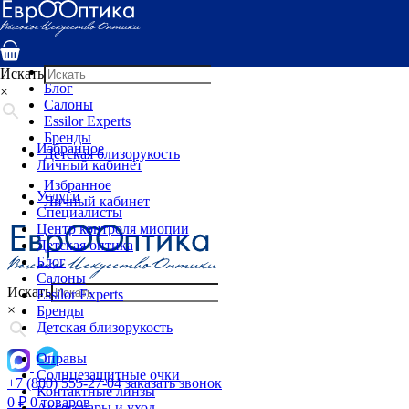
Услуги
Специалисты
Центр контроля миопии
Детская оптика
Искать
Блог
×
Салоны
Essilor Experts
Бренды
Избранное
Детская близорукость
Личный кабинет
Избранное
Услуги
Личный кабинет
Специалисты
Центр контроля миопии
Детская оптика
Блог
Салоны
Искать
Essilor Experts
×
Бренды
Детская близорукость
Оправы
Солнцезащитные очки
+7 (800) 555-27-04
заказать звонок
Контактные линзы
0
₽
0 товаров
Аксессуары и уход