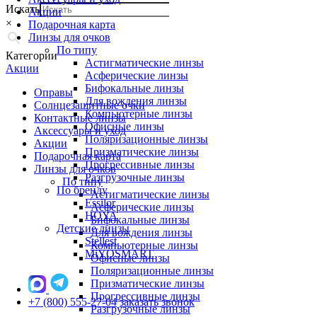
Искать
Акции
×
Подарочная карта
Линзы для очков
По типу
Категории
Астигматические линзы
Акции
Асферические линзы
Бифокальные линзы
Оправы
Для вождения линзы
Солнцезащитные очки
Компьютерные линзы
Контактные линзы
Офисные линзы
Аксессуары и уход
Поляризационные линзы
Акции
Призматические линзы
Подарочная карта
Прогрессивные линзы
Линзы для очков
Разгрузочные линзы
По типу
По бренду
Астигматические линзы
Essilor
Асферические линзы
HOYA
Бифокальные линзы
Детские линзы
Для вождения линзы
Stellest
Компьютерные линзы
MiYOSMART
Офисные линзы
Поляризационные линзы
Призматические линзы
Прогрессивные линзы
+7 (800) 555-27-04
заказать звонок
Разгрузочные линзы