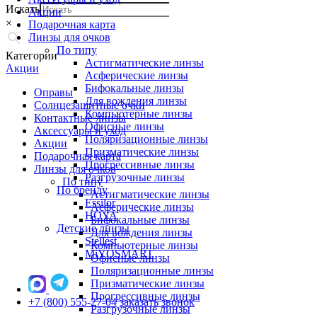
Искать
Акции
×
Подарочная карта
Линзы для очков
По типу
Категории
Астигматические линзы
Акции
Асферические линзы
Бифокальные линзы
Оправы
Для вождения линзы
Солнцезащитные очки
Компьютерные линзы
Контактные линзы
Офисные линзы
Аксессуары и уход
Поляризационные линзы
Акции
Призматические линзы
Подарочная карта
Прогрессивные линзы
Линзы для очков
Разгрузочные линзы
По типу
По бренду
Астигматические линзы
Essilor
Асферические линзы
HOYA
Бифокальные линзы
Детские линзы
Для вождения линзы
Stellest
Компьютерные линзы
MiYOSMART
Офисные линзы
Поляризационные линзы
Призматические линзы
Прогрессивные линзы
+7 (800) 555-27-04
заказать звонок
Разгрузочные линзы