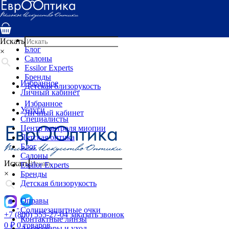
Услуги
Специалисты
Центр контроля миопии
Детская оптика
Искать
Блог
×
Салоны
Essilor Experts
Бренды
Избранное
Детская близорукость
Личный кабинет
Избранное
Услуги
Личный кабинет
Специалисты
Центр контроля миопии
Детская оптика
Блог
Салоны
Искать
Essilor Experts
×
Бренды
Детская близорукость
Оправы
Солнцезащитные очки
+7 (800) 555-27-04
заказать звонок
Контактные линзы
0
₽
0 товаров
Аксессуары и уход