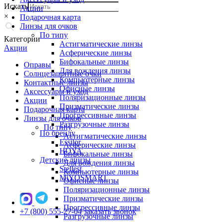
Искать
Акции
×
Подарочная карта
Линзы для очков
По типу
Категории
Астигматические линзы
Акции
Асферические линзы
Бифокальные линзы
Оправы
Для вождения линзы
Солнцезащитные очки
Компьютерные линзы
Контактные линзы
Офисные линзы
Аксессуары и уход
Поляризационные линзы
Акции
Призматические линзы
Подарочная карта
Прогрессивные линзы
Линзы для очков
Разгрузочные линзы
По типу
По бренду
Астигматические линзы
Essilor
Асферические линзы
HOYA
Бифокальные линзы
Детские линзы
Для вождения линзы
Stellest
Компьютерные линзы
MiYOSMART
Офисные линзы
Поляризационные линзы
Призматические линзы
Прогрессивные линзы
+7 (800) 555-27-04
заказать звонок
Разгрузочные линзы