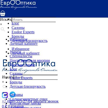
Услуги
Специалисты
Центр контроля миопии
Детская оптика
Искать
Блог
×
Салоны
Essilor Experts
Бренды
Избранное
Детская близорукость
Личный кабинет
Избранное
Услуги
Личный кабинет
Специалисты
Центр контроля миопии
Детская оптика
Блог
Салоны
Искать
Essilor Experts
×
Бренды
Детская близорукость
Оправы
Солнцезащитные очки
+7 (800) 555-27-04
заказать звонок
Контактные линзы
0
₽
0 товаров
Аксессуары и уход