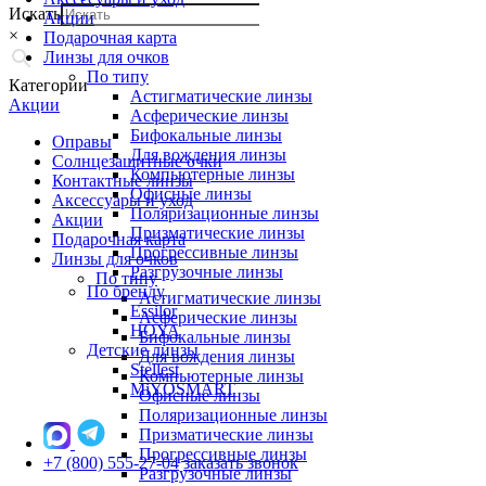
Искать
Акции
×
Подарочная карта
Линзы для очков
По типу
Категории
Астигматические линзы
Акции
Асферические линзы
Бифокальные линзы
Оправы
Для вождения линзы
Солнцезащитные очки
Компьютерные линзы
Контактные линзы
Офисные линзы
Аксессуары и уход
Поляризационные линзы
Акции
Призматические линзы
Подарочная карта
Прогрессивные линзы
Линзы для очков
Разгрузочные линзы
По типу
По бренду
Астигматические линзы
Essilor
Асферические линзы
HOYA
Бифокальные линзы
Детские линзы
Для вождения линзы
Stellest
Компьютерные линзы
MiYOSMART
Офисные линзы
Поляризационные линзы
Призматические линзы
Прогрессивные линзы
+7 (800) 555-27-04
заказать звонок
Разгрузочные линзы