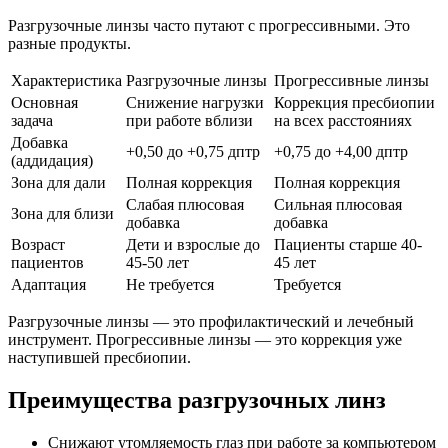
Разгрузочные линзы часто путают с прогрессивными. Это
разные продукты.
Характеристика
Разгрузочные линзы
Прогрессивные линзы
Основная
Снижение нагрузки
Коррекция пресбиопии
задача
при работе вблизи
на всех расстояниях
Добавка
+0,50 до +0,75 дптр
+0,75 до +4,00 дптр
(аддидация)
Зона для дали
Полная коррекция
Полная коррекция
Слабая плюсовая
Сильная плюсовая
Зона для близи
добавка
добавка
Возраст
Дети и взрослые до
Пациенты старше 40-
пациентов
45-50 лет
45 лет
Адаптация
Не требуется
Требуется
Разгрузочные линзы — это профилактический и лечебный
инструмент. Прогрессивные линзы — это коррекция уже
наступившей пресбиопии.
Преимущества разгрузочных линз
Снижают утомляемость глаз при работе за компьютером