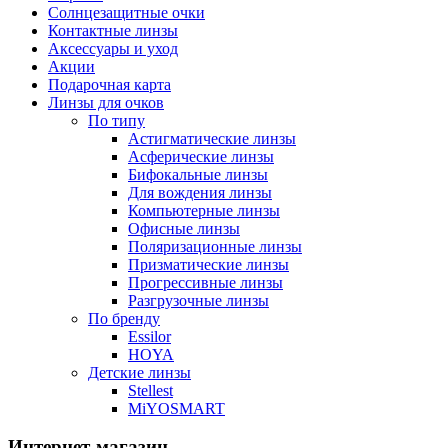
Солнцезащитные очки
Контактные линзы
Аксессуары и уход
Акции
Подарочная карта
Линзы для очков
По типу
Астигматические линзы
Асферические линзы
Бифокальные линзы
Для вождения линзы
Компьютерные линзы
Офисные линзы
Поляризационные линзы
Призматические линзы
Прогрессивные линзы
Разгрузочные линзы
По бренду
Essilor
HOYA
Детские линзы
Stellest
MiYOSMART
Интернет-магазин