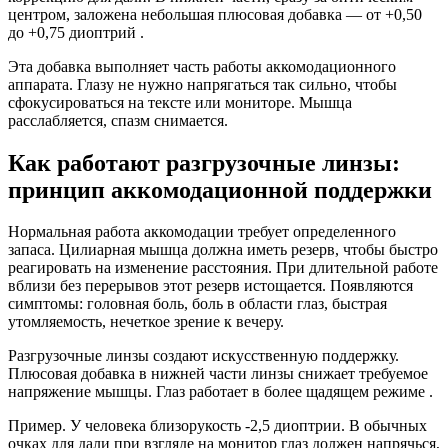
центром, заложена небольшая плюсовая добавка — от +0,50
до +0,75 диоптрий .
Эта добавка выполняет часть работы аккомодационного
аппарата. Глазу не нужно напрягаться так сильно, чтобы
сфокусироваться на тексте или мониторе. Мышца
расслабляется, спазм снимается.
Как работают разгрузочные линзы:
принцип аккомодационной поддержки
Нормальная работа аккомодации требует определенного
запаса. Цилиарная мышца должна иметь резерв, чтобы быстро
реагировать на изменение расстояния. При длительной работе
вблизи без перерывов этот резерв истощается. Появляются
симптомы: головная боль, боль в области глаз, быстрая
утомляемость, нечеткое зрение к вечеру.
Разгрузочные линзы создают искусственную поддержку.
Плюсовая добавка в нижней части линзы снижает требуемое
напряжение мышцы. Глаз работает в более щадящем режиме .
Пример. У человека близорукость -2,5 диоптрии. В обычных
очках для дали при взгляде на монитор глаз должен напрячься,