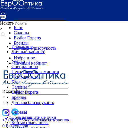
Услуги
Специалисты
Центр контроля миопии
Детская оптика
Искать
Блог
×
Салоны
Essilor Experts
Бренды
Избранное
Детская близорукость
Личный кабинет
Избранное
Услуги
Личный кабинет
Специалисты
Центр контроля миопии
Детская оптика
Блог
Салоны
Искать
Essilor Experts
×
Бренды
Детская близорукость
Оправы
Солнцезащитные очки
+7 (800) 555-27-04
заказать звонок
Контактные линзы
0
₽
0 товаров
Аксессуары и уход