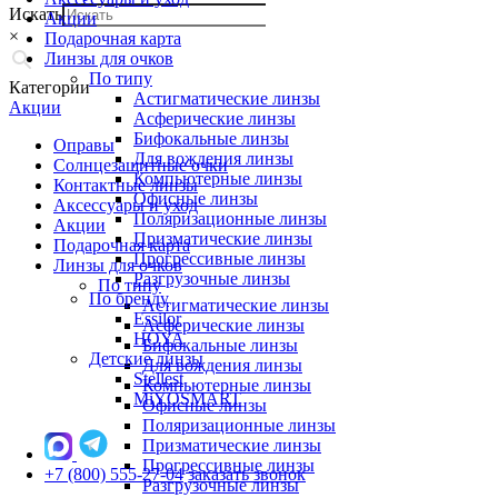
Искать
Акции
×
Подарочная карта
Линзы для очков
По типу
Категории
Астигматические линзы
Акции
Асферические линзы
Бифокальные линзы
Оправы
Для вождения линзы
Солнцезащитные очки
Компьютерные линзы
Контактные линзы
Офисные линзы
Аксессуары и уход
Поляризационные линзы
Акции
Призматические линзы
Подарочная карта
Прогрессивные линзы
Линзы для очков
Разгрузочные линзы
По типу
По бренду
Астигматические линзы
Essilor
Асферические линзы
HOYA
Бифокальные линзы
Детские линзы
Для вождения линзы
Stellest
Компьютерные линзы
MiYOSMART
Офисные линзы
Поляризационные линзы
Призматические линзы
Прогрессивные линзы
+7 (800) 555-27-04
заказать звонок
Разгрузочные линзы