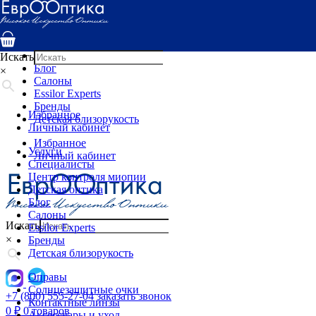
Услуги
Специалисты
Центр контроля миопии
Детская оптика
Искать
Блог
×
Салоны
Essilor Experts
Бренды
Избранное
Детская близорукость
Личный кабинет
Избранное
Услуги
Личный кабинет
Специалисты
Центр контроля миопии
Детская оптика
Блог
Салоны
Искать
Essilor Experts
×
Бренды
Детская близорукость
Оправы
Солнцезащитные очки
+7 (800) 555-27-04
заказать звонок
Контактные линзы
0
₽
0 товаров
Аксессуары и уход