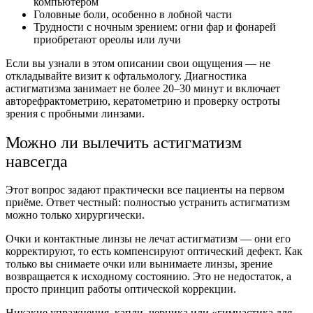
компьютером
Головные боли, особенно в лобной части
Трудности с ночным зрением: огни фар и фонарей
приобретают ореолы или лучи
Если вы узнали в этом описании свои ощущения — не
откладывайте визит к офтальмологу. Диагностика
астигматизма занимает не более 20–30 минут и включает
авторефрактометрию, кератометрию и проверку остроты
зрения с пробными линзами.
Можно ли вылечить астигматизм
навсегда
Этот вопрос задают практически все пациенты на первом
приёме. Ответ честный: полностью устранить астигматизм
можно только хирургически.
Очки и контактные линзы не лечат астигматизм — они его
корректируют, то есть компенсируют оптический дефект. Как
только вы снимаете очки или вынимаете линзы, зрение
возвращается к исходному состоянию. Это не недостаток, а
просто принцип работы оптической коррекции.
Никакие упражнения, капли, черника или «гимнастика для