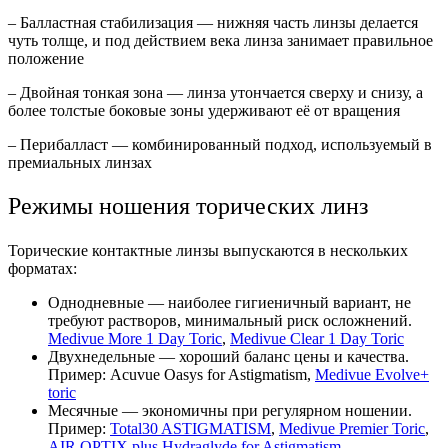
– Балластная стабилизация — нижняя часть линзы делается
чуть толще, и под действием века линза занимает правильное
положение
– Двойная тонкая зона — линза утончается сверху и снизу, а
более толстые боковые зоны удерживают её от вращения
– Перибалласт — комбинированный подход, используемый в
премиальных линзах
Режимы ношения торических линз
Торические контактные линзы выпускаются в нескольких
форматах:
Однодневные — наиболее гигиеничный вариант, не
требуют растворов, минимальный риск осложнений.
Medivue More 1 Day Toric
,
Medivue Clear 1 Day Toric
Двухнедельные — хороший баланс цены и качества.
Пример: Acuvue Oasys for Astigmatism,
Medivue Evolve+
toric
Месячные — экономичны при регулярном ношении.
Пример:
Total30 ASTIGMATISM
,
Medivue Premier Toric
,
AIR OPTIX plus Hydraglyde for Astigmatism