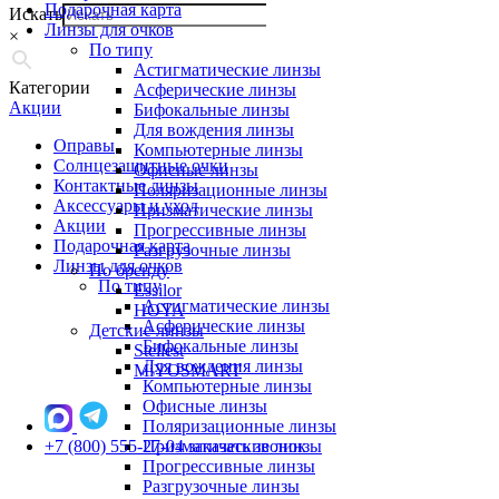
Подарочная карта
Искать
Линзы для очков
×
По типу
Астигматические линзы
Категории
Асферические линзы
Акции
Бифокальные линзы
Для вождения линзы
Оправы
Компьютерные линзы
Солнцезащитные очки
Офисные линзы
Контактные линзы
Поляризационные линзы
Аксессуары и уход
Призматические линзы
Акции
Прогрессивные линзы
Подарочная карта
Разгрузочные линзы
Линзы для очков
По бренду
По типу
Essilor
Астигматические линзы
HOYA
Асферические линзы
Детские линзы
Бифокальные линзы
Stellest
Для вождения линзы
MiYOSMART
Компьютерные линзы
Офисные линзы
Поляризационные линзы
+7 (800) 555-27-04
Призматические линзы
заказать звонок
Прогрессивные линзы
Разгрузочные линзы