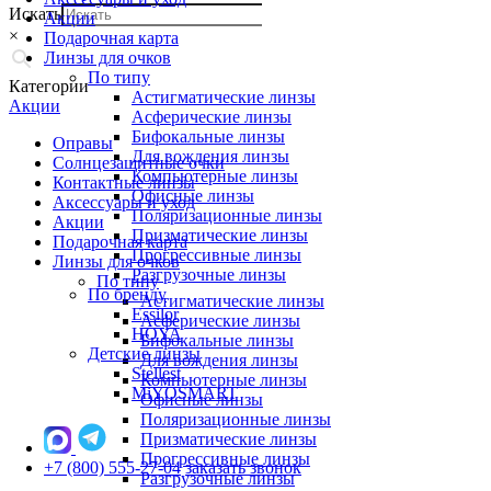
Искать
Акции
×
Подарочная карта
Линзы для очков
По типу
Категории
Астигматические линзы
Акции
Асферические линзы
Бифокальные линзы
Оправы
Для вождения линзы
Солнцезащитные очки
Компьютерные линзы
Контактные линзы
Офисные линзы
Аксессуары и уход
Поляризационные линзы
Акции
Призматические линзы
Подарочная карта
Прогрессивные линзы
Линзы для очков
Разгрузочные линзы
По типу
По бренду
Астигматические линзы
Essilor
Асферические линзы
HOYA
Бифокальные линзы
Детские линзы
Для вождения линзы
Stellest
Компьютерные линзы
MiYOSMART
Офисные линзы
Поляризационные линзы
Призматические линзы
Прогрессивные линзы
+7 (800) 555-27-04
заказать звонок
Разгрузочные линзы