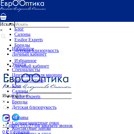
Услуги
Специалисты
Центр контроля миопии
Детская оптика
Искать
Блог
×
Салоны
Essilor Experts
Бренды
Избранное
Детская близорукость
Личный кабинет
Избранное
Услуги
Личный кабинет
Специалисты
Центр контроля миопии
Детская оптика
Блог
Салоны
Искать
Essilor Experts
×
Бренды
Детская близорукость
Оправы
Солнцезащитные очки
+7 (800) 555-27-04
заказать звонок
Контактные линзы
0
₽
0 товаров
Аксессуары и уход