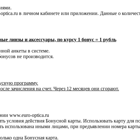
иями.
optica.ru в личном кабинете или приложении. Данные о количест
е линзы и аксессуары, по курсу 1 бонус = 1 рубль
нной анкеты в системе.
онусов не производится.
нусную программу.
сле зачисления на счет. Через 12 месяцев они сгорают.
нии www.euro-optica.ru
ять условия действия Бонусной карты. Использовать карту для 
ыть использована иными лицами, при предъявлении номера карт
лько одна Бонусная карта.