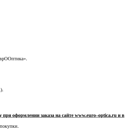
ЕврООптика».
).
у при оформлении заказа на сайте
www
.
euro
–
optica
.
ru и в
 покупки.