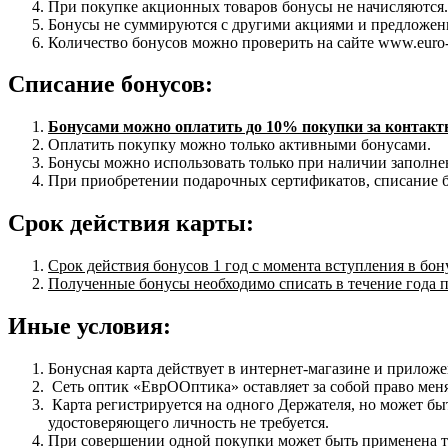
При покупке акционных товаров бонусы не начисляются.
Бонусы не суммируются с другими акциями и предложен
Количество бонусов можно проверить на сайте www.euro-
Списание бонусов:
Бонусами можно оплатить до 10% покупки за контактны
Оплатить покупку можно только активными бонусами.
Бонусы можно использовать только при наличии заполне
При приобретении подарочных сертификатов, списание б
Срок действия карты:
Срок действия бонусов 1 год с момента вступления в бо
Полученные бонусы необходимо списать в течение года по
Иные условия:
Бонусная карта действует в интернет-магазине и приложе
Сеть оптик «ЕврООптика» оставляет за собой право мен
Карта регистрируется на одного Держателя, но может б
удостоверяющего личность не требуется.
При совершении одной покупки может быть применена то