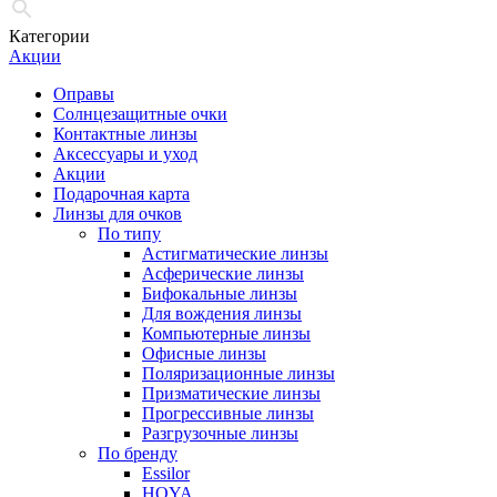
Категории
Акции
Оправы
Солнцезащитные очки
Контактные линзы
Аксессуары и уход
Акции
Подарочная карта
Линзы для очков
По типу
Астигматические линзы
Асферические линзы
Бифокальные линзы
Для вождения линзы
Компьютерные линзы
Офисные линзы
Поляризационные линзы
Призматические линзы
Прогрессивные линзы
Разгрузочные линзы
По бренду
Essilor
HOYA