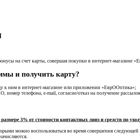
ы
онусы на счет карты, совершая покупки в интернет-магазине «
ммы и получить карту?
ду к ним в интернет-магазине или приложении «ЕврООптика»;
, номер телефона, e-mail, согласие/отказ на получение рассылок
размере 3% от стоимости контактных линз и средств по уход
торыми можно воспользоваться во время совершения следующей
начисляются.