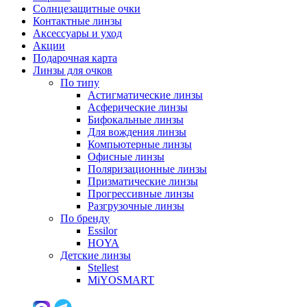
Солнцезащитные очки
Контактные линзы
Аксессуары и уход
Акции
Подарочная карта
Линзы для очков
По типу
Астигматические линзы
Асферические линзы
Бифокальные линзы
Для вождения линзы
Компьютерные линзы
Офисные линзы
Поляризационные линзы
Призматические линзы
Прогрессивные линзы
Разгрузочные линзы
По бренду
Essilor
HOYA
Детские линзы
Stellest
MiYOSMART