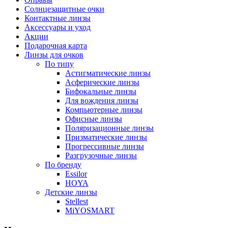
Солнцезащитные очки
Контактные линзы
Аксессуары и уход
Акции
Подарочная карта
Линзы для очков
По типу
Астигматические линзы
Асферические линзы
Бифокальные линзы
Для вождения линзы
Компьютерные линзы
Офисные линзы
Поляризационные линзы
Призматические линзы
Прогрессивные линзы
Разгрузочные линзы
По бренду
Essilor
HOYA
Детские линзы
Stellest
MiYOSMART