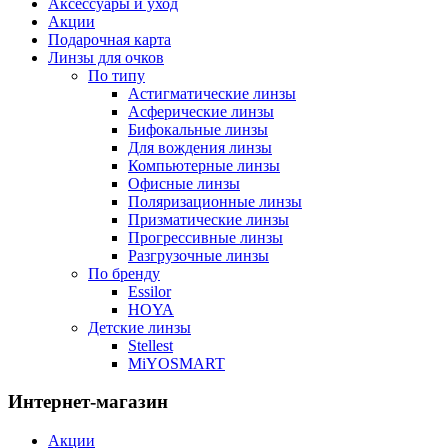
Аксессуары и уход
Акции
Подарочная карта
Линзы для очков
По типу
Астигматические линзы
Асферические линзы
Бифокальные линзы
Для вождения линзы
Компьютерные линзы
Офисные линзы
Поляризационные линзы
Призматические линзы
Прогрессивные линзы
Разгрузочные линзы
По бренду
Essilor
HOYA
Детские линзы
Stellest
MiYOSMART
Интернет-магазин
Акции