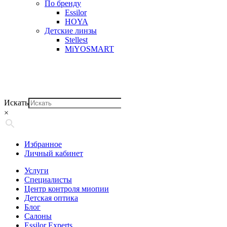
По бренду
Essilor
HOYA
Детские линзы
Stellest
MiYOSMART
Искать
×
Избранное
Личный кабинет
Услуги
Специалисты
Центр контроля миопии
Детская оптика
Блог
Салоны
Essilor Experts