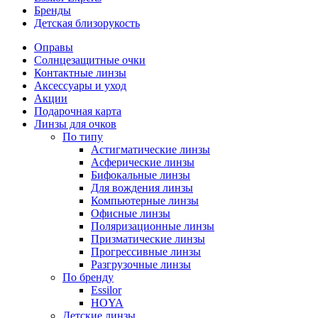
Бренды
Детская близорукость
Оправы
Солнцезащитные очки
Контактные линзы
Аксессуары и уход
Акции
Подарочная карта
Линзы для очков
По типу
Астигматические линзы
Асферические линзы
Бифокальные линзы
Для вождения линзы
Компьютерные линзы
Офисные линзы
Поляризационные линзы
Призматические линзы
Прогрессивные линзы
Разгрузочные линзы
По бренду
Essilor
HOYA
Детские линзы