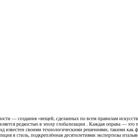
чности — создания «вещей, сделанных по всем правилам искусст
является редкостью в эпоху глобализации
. Каждая оправа — это 
енд известен своими технологическими решениями, такими как 
естиция в стиль, подкреплённая десятилетиями экспертизы италья