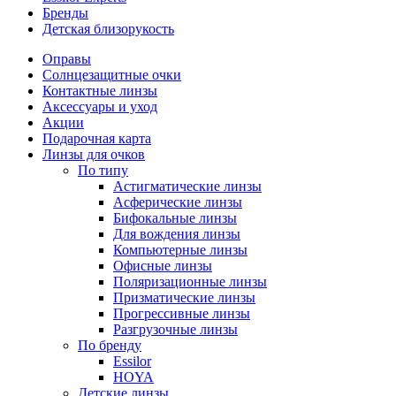
Бренды
Детская близорукость
Оправы
Солнцезащитные очки
Контактные линзы
Аксессуары и уход
Акции
Подарочная карта
Линзы для очков
По типу
Астигматические линзы
Асферические линзы
Бифокальные линзы
Для вождения линзы
Компьютерные линзы
Офисные линзы
Поляризационные линзы
Призматические линзы
Прогрессивные линзы
Разгрузочные линзы
По бренду
Essilor
HOYA
Детские линзы