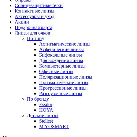
Солнцезащитные очки
Контактные линзы
Аксессуары и уход
Акции
Подарочная карта
Линзы для очков
По типу
Астигматические линзы
Асферические линзы
Бифокальные линзы
Для вождения линзы
Компьютерные линзы
Офисные линзы
Поляризационные линзы
Призматические линзы
Прогрессивные линзы
Разгрузочные линзы
По бренду
Essilor
HOYA
Детские линзы
Stellest
MiYOSMART