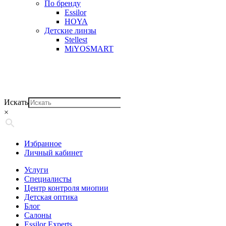
По бренду
Essilor
HOYA
Детские линзы
Stellest
MiYOSMART
Искать
×
Избранное
Личный кабинет
Услуги
Специалисты
Центр контроля миопии
Детская оптика
Блог
Салоны
Essilor Experts