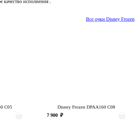
ое качество исполнения
.
Все очки Disney Frozen
60 C05
Disney Frozen DPAA160 C08
7 900
₽