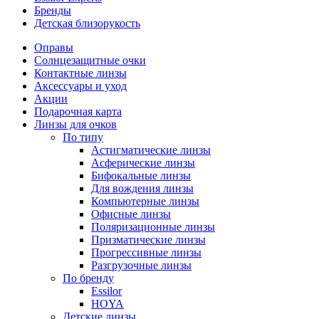
Бренды
Детская близорукость
Оправы
Солнцезащитные очки
Контактные линзы
Аксессуары и уход
Акции
Подарочная карта
Линзы для очков
По типу
Астигматические линзы
Асферические линзы
Бифокальные линзы
Для вождения линзы
Компьютерные линзы
Офисные линзы
Поляризационные линзы
Призматические линзы
Прогрессивные линзы
Разгрузочные линзы
По бренду
Essilor
HOYA
Детские линзы