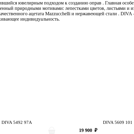
авившийся ювелирным подходом к созданию оправ
. Главная осо
вленный природными мотивами: лепестками цветов, листьями и 
ачественного ацетата Mazzucchelli и нержавеющей стали
. DIVA 
ркивающее индивидуальность.
DIVA 5492 97A
DIVA 5609 101
19 900
₽