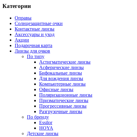
Категории
Оправы
Солнцезащитные очки
Контактные линзы
Аксессуары и уход
Акции
Подарочная карта
Линзы для очков
По типу
Астигматические линзы
Асферические линзы
Бифокальные линзы
Для вождения линзы
Компьютерные линзы
Офисные линзы
Поляризационные линзы
Призматические линзы
Прогрессивные линзы
Разгрузочные линзы
По бренду
Essilor
HOYA
Детские линзы