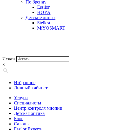
По бренду
Essilor
HOYA
Детские линзы
Stellest
MiYOSMART
Искать
×
Избранное
Личный кабинет
Услуги
Специалисты
Центр контроля миопии
Детская оптика
Блог
Салоны
Essilor Experts