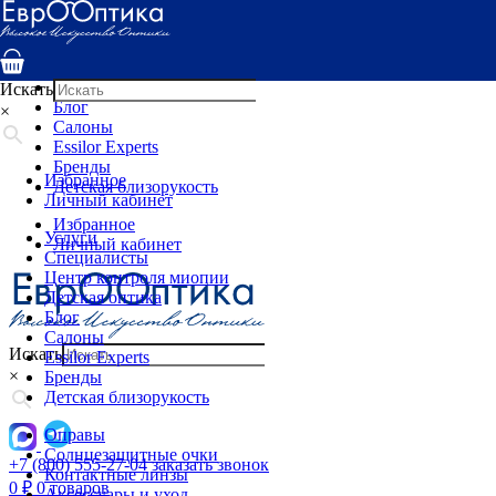
Услуги
Специалисты
Центр контроля миопии
Детская оптика
Искать
Блог
×
Салоны
Essilor Experts
Бренды
Избранное
Детская близорукость
Личный кабинет
Избранное
Услуги
Личный кабинет
Специалисты
Центр контроля миопии
Детская оптика
Блог
Салоны
Искать
Essilor Experts
×
Бренды
Детская близорукость
Оправы
Солнцезащитные очки
+7 (800) 555-27-04
заказать звонок
Контактные линзы
0
₽
0 товаров
Аксессуары и уход