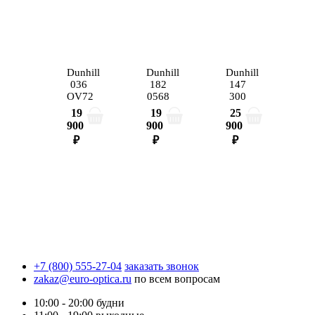
Dunhill
Dunhill
Dunhill
036
182
147
OV72
0568
300
19
19
25
900
900
900
₽
₽
₽
+7 (800) 555-27-04
заказать звонок
zakaz@euro-optica.ru
по всем вопросам
10:00 - 20:00
будни