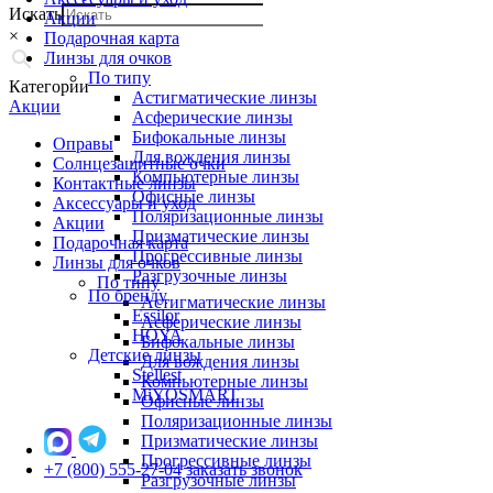
Искать
Акции
×
Подарочная карта
Линзы для очков
По типу
Категории
Астигматические линзы
Акции
Асферические линзы
Бифокальные линзы
Оправы
Для вождения линзы
Солнцезащитные очки
Компьютерные линзы
Контактные линзы
Офисные линзы
Аксессуары и уход
Поляризационные линзы
Акции
Призматические линзы
Подарочная карта
Прогрессивные линзы
Линзы для очков
Разгрузочные линзы
По типу
По бренду
Астигматические линзы
Essilor
Асферические линзы
HOYA
Бифокальные линзы
Детские линзы
Для вождения линзы
Stellest
Компьютерные линзы
MiYOSMART
Офисные линзы
Поляризационные линзы
Призматические линзы
Прогрессивные линзы
+7 (800) 555-27-04
заказать звонок
Разгрузочные линзы