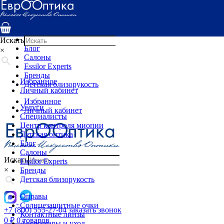
Услуги
Специалисты
Центр контроля миопии
Детская оптика
Искать
Блог
×
Салоны
Essilor Experts
Бренды
Избранное
Детская близорукость
Личный кабинет
Избранное
Услуги
Личный кабинет
Специалисты
Центр контроля миопии
Детская оптика
Блог
Салоны
Искать
Essilor Experts
×
Бренды
Детская близорукость
Оправы
Солнцезащитные очки
+7 (800) 555-27-04
заказать звонок
Контактные линзы
0
₽
0 товаров
Аксессуары и уход