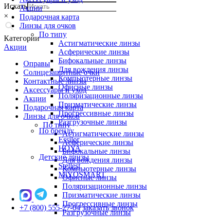
Искать
Акции
×
Подарочная карта
Линзы для очков
По типу
Категории
Астигматические линзы
Акции
Асферические линзы
Бифокальные линзы
Оправы
Для вождения линзы
Солнцезащитные очки
Компьютерные линзы
Контактные линзы
Офисные линзы
Аксессуары и уход
Поляризационные линзы
Акции
Призматические линзы
Подарочная карта
Прогрессивные линзы
Линзы для очков
Разгрузочные линзы
По типу
По бренду
Астигматические линзы
Essilor
Асферические линзы
HOYA
Бифокальные линзы
Детские линзы
Для вождения линзы
Stellest
Компьютерные линзы
MiYOSMART
Офисные линзы
Поляризационные линзы
Призматические линзы
Прогрессивные линзы
+7 (800) 555-27-04
заказать звонок
Разгрузочные линзы