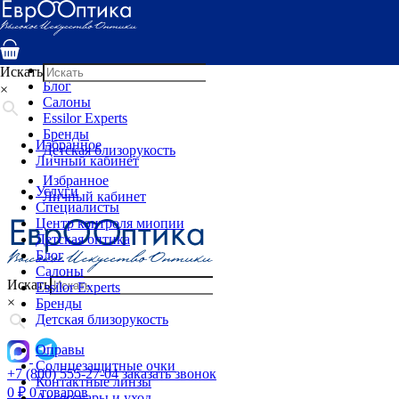
Услуги
Специалисты
Центр контроля миопии
Детская оптика
Искать
Блог
×
Салоны
Essilor Experts
Бренды
Избранное
Детская близорукость
Личный кабинет
Избранное
Услуги
Личный кабинет
Специалисты
Центр контроля миопии
Детская оптика
Блог
Салоны
Искать
Essilor Experts
×
Бренды
Детская близорукость
Оправы
Солнцезащитные очки
+7 (800) 555-27-04
заказать звонок
Контактные линзы
0
₽
0 товаров
Аксессуары и уход