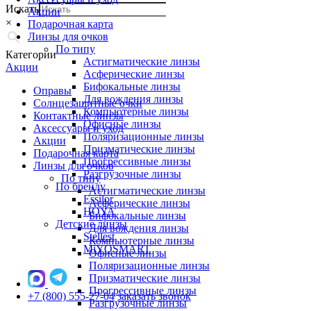
Искать
Акции
×
Подарочная карта
Линзы для очков
По типу
Категории
Астигматические линзы
Акции
Асферические линзы
Бифокальные линзы
Оправы
Для вождения линзы
Солнцезащитные очки
Компьютерные линзы
Контактные линзы
Офисные линзы
Аксессуары и уход
Поляризационные линзы
Акции
Призматические линзы
Подарочная карта
Прогрессивные линзы
Линзы для очков
Разгрузочные линзы
По типу
По бренду
Астигматические линзы
Essilor
Асферические линзы
HOYA
Бифокальные линзы
Детские линзы
Для вождения линзы
Stellest
Компьютерные линзы
MiYOSMART
Офисные линзы
Поляризационные линзы
Призматические линзы
Прогрессивные линзы
+7 (800) 555-27-04
заказать звонок
Разгрузочные линзы