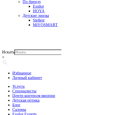
По бренду
Essilor
HOYA
Детские линзы
Stellest
MiYOSMART
Искать
×
Избранное
Личный кабинет
Услуги
Специалисты
Центр контроля миопии
Детская оптика
Блог
Салоны
Essilor Experts