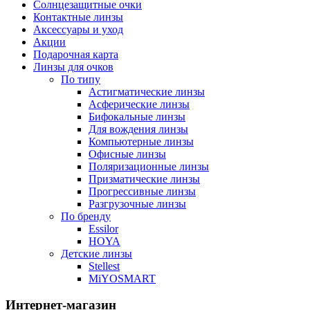
Солнцезащитные очки
Контактные линзы
Аксессуары и уход
Акции
Подарочная карта
Линзы для очков
По типу
Астигматические линзы
Асферические линзы
Бифокальные линзы
Для вождения линзы
Компьютерные линзы
Офисные линзы
Поляризационные линзы
Призматические линзы
Прогрессивные линзы
Разгрузочные линзы
По бренду
Essilor
HOYA
Детские линзы
Stellest
MiYOSMART
Интернет-магазин