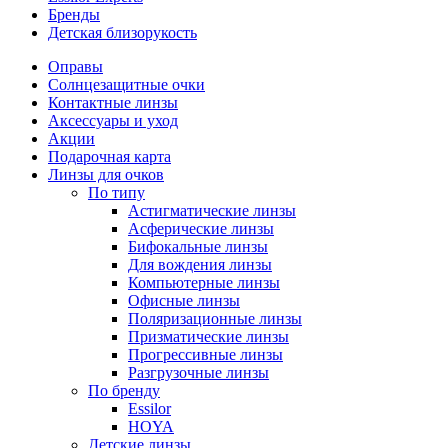
Бренды
Детская близорукость
Оправы
Солнцезащитные очки
Контактные линзы
Аксессуары и уход
Акции
Подарочная карта
Линзы для очков
По типу
Астигматические линзы
Асферические линзы
Бифокальные линзы
Для вождения линзы
Компьютерные линзы
Офисные линзы
Поляризационные линзы
Призматические линзы
Прогрессивные линзы
Разгрузочные линзы
По бренду
Essilor
HOYA
Детские линзы