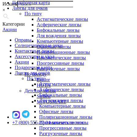
Подарочная карта
Искать
Линзы для очков
×
По типу
Астигматические линзы
Категории
Асферические линзы
Акции
Бифокальные линзы
Для вождения линзы
Оправы
Компьютерные линзы
Солнцезащитные очки
Офисные линзы
Контактные линзы
Поляризационные линзы
Аксессуары и уход
Призматические линзы
Акции
Прогрессивные линзы
Подарочная карта
Разгрузочные линзы
Линзы для очков
По бренду
По типу
Essilor
Астигматические линзы
HOYA
Асферические линзы
Детские линзы
Бифокальные линзы
Stellest
Для вождения линзы
MiYOSMART
Компьютерные линзы
Офисные линзы
Поляризационные линзы
+7 (800) 555-27-04
Призматические линзы
заказать звонок
Прогрессивные линзы
Разгрузочные линзы