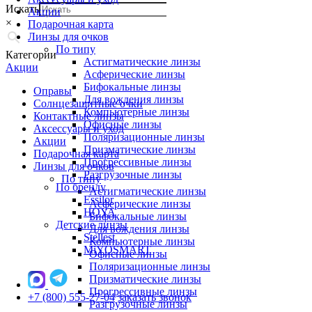
Искать
Акции
×
Подарочная карта
Линзы для очков
По типу
Категории
Астигматические линзы
Акции
Асферические линзы
Бифокальные линзы
Оправы
Для вождения линзы
Солнцезащитные очки
Компьютерные линзы
Контактные линзы
Офисные линзы
Аксессуары и уход
Поляризационные линзы
Акции
Призматические линзы
Подарочная карта
Прогрессивные линзы
Линзы для очков
Разгрузочные линзы
По типу
По бренду
Астигматические линзы
Essilor
Асферические линзы
HOYA
Бифокальные линзы
Детские линзы
Для вождения линзы
Stellest
Компьютерные линзы
MiYOSMART
Офисные линзы
Поляризационные линзы
Призматические линзы
Прогрессивные линзы
+7 (800) 555-27-04
заказать звонок
Разгрузочные линзы