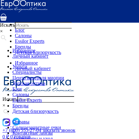
Услуги
Специалисты
Центр контроля миопии
Детская оптика
Искать
Блог
×
Салоны
Essilor Experts
Бренды
Избранное
Детская близорукость
Личный кабинет
Избранное
Услуги
Личный кабинет
Специалисты
Центр контроля миопии
Детская оптика
Блог
Салоны
Искать
Essilor Experts
×
Бренды
Детская близорукость
Оправы
Солнцезащитные очки
+7 (800) 555-27-04
заказать звонок
Контактные линзы
0
₽
0 товаров
Аксессуары и уход