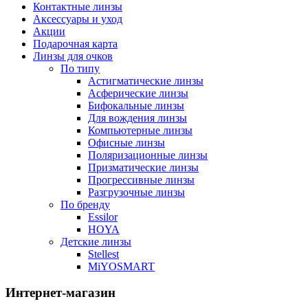
Контактные линзы
Аксессуары и уход
Акции
Подарочная карта
Линзы для очков
По типу
Астигматические линзы
Асферические линзы
Бифокальные линзы
Для вождения линзы
Компьютерные линзы
Офисные линзы
Поляризационные линзы
Призматические линзы
Прогрессивные линзы
Разгрузочные линзы
По бренду
Essilor
HOYA
Детские линзы
Stellest
MiYOSMART
Интернет-магазин