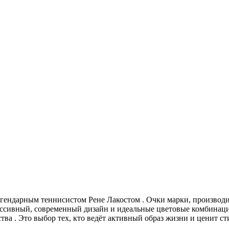
легендарным теннисистом Рене Лакостом
. Очки марки, производ
рессивный, современный дизайн и идеальные цветовые комбина
ства
. Это выбор тех, кто ведёт активный образ жизни и ценит 