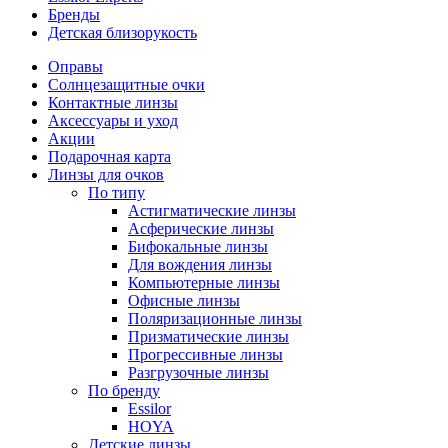
Бренды
Детская близорукость
Оправы
Солнцезащитные очки
Контактные линзы
Аксессуары и уход
Акции
Подарочная карта
Линзы для очков
По типу
Астигматические линзы
Асферические линзы
Бифокальные линзы
Для вождения линзы
Компьютерные линзы
Офисные линзы
Поляризационные линзы
Призматические линзы
Прогрессивные линзы
Разгрузочные линзы
По бренду
Essilor
HOYA
Детские линзы