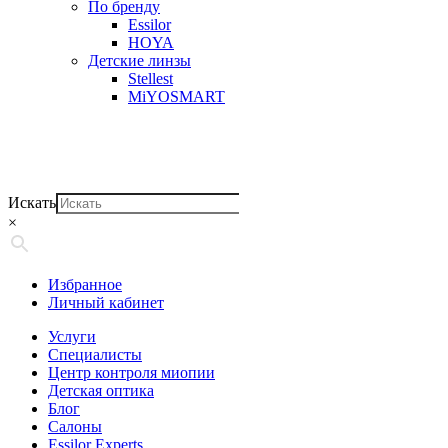
По бренду
Essilor
HOYA
Детские линзы
Stellest
MiYOSMART
Искать
×
Избранное
Личный кабинет
Услуги
Специалисты
Центр контроля миопии
Детская оптика
Блог
Салоны
Essilor Experts