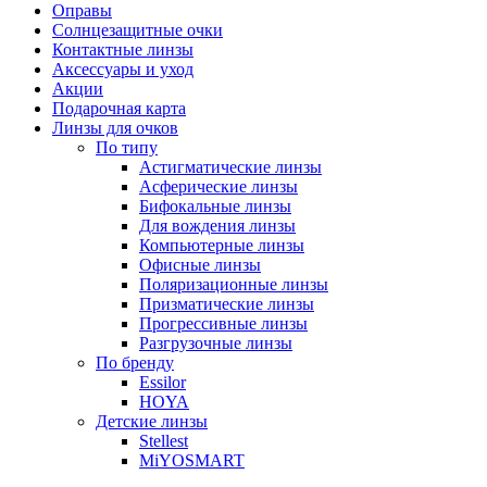
Оправы
Солнцезащитные очки
Контактные линзы
Аксессуары и уход
Акции
Подарочная карта
Линзы для очков
По типу
Астигматические линзы
Асферические линзы
Бифокальные линзы
Для вождения линзы
Компьютерные линзы
Офисные линзы
Поляризационные линзы
Призматические линзы
Прогрессивные линзы
Разгрузочные линзы
По бренду
Essilor
HOYA
Детские линзы
Stellest
MiYOSMART