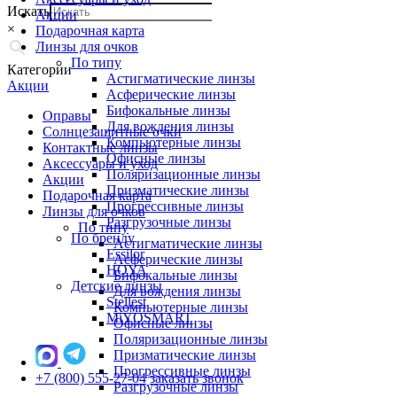
Искать
Акции
×
Подарочная карта
Линзы для очков
По типу
Категории
Астигматические линзы
Акции
Асферические линзы
Бифокальные линзы
Оправы
Для вождения линзы
Солнцезащитные очки
Компьютерные линзы
Контактные линзы
Офисные линзы
Аксессуары и уход
Поляризационные линзы
Акции
Призматические линзы
Подарочная карта
Прогрессивные линзы
Линзы для очков
Разгрузочные линзы
По типу
По бренду
Астигматические линзы
Essilor
Асферические линзы
HOYA
Бифокальные линзы
Детские линзы
Для вождения линзы
Stellest
Компьютерные линзы
MiYOSMART
Офисные линзы
Поляризационные линзы
Призматические линзы
Прогрессивные линзы
+7 (800) 555-27-04
заказать звонок
Разгрузочные линзы