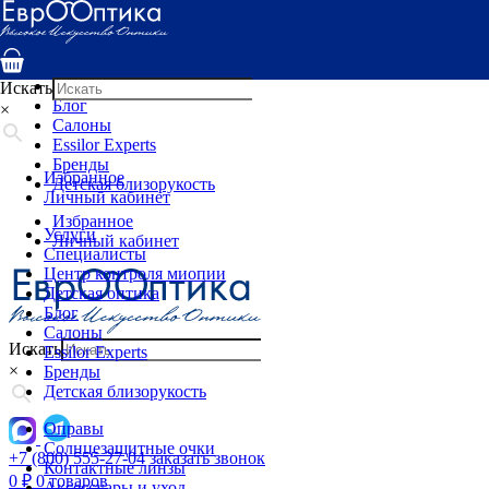
Услуги
Специалисты
Центр контроля миопии
Детская оптика
Искать
Блог
×
Салоны
Essilor Experts
Бренды
Избранное
Детская близорукость
Личный кабинет
Избранное
Услуги
Личный кабинет
Специалисты
Центр контроля миопии
Детская оптика
Блог
Салоны
Искать
Essilor Experts
×
Бренды
Детская близорукость
Оправы
Солнцезащитные очки
+7 (800) 555-27-04
заказать звонок
Контактные линзы
0
₽
0 товаров
Аксессуары и уход