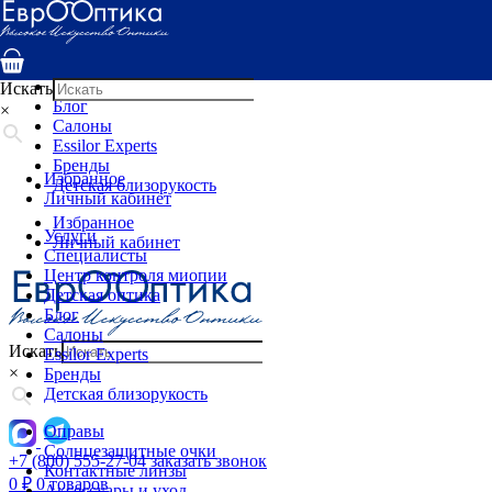
Услуги
Специалисты
Центр контроля миопии
Детская оптика
Искать
Блог
×
Салоны
Essilor Experts
Бренды
Избранное
Детская близорукость
Личный кабинет
Избранное
Услуги
Личный кабинет
Специалисты
Центр контроля миопии
Детская оптика
Блог
Салоны
Искать
Essilor Experts
×
Бренды
Детская близорукость
Оправы
Солнцезащитные очки
+7 (800) 555-27-04
заказать звонок
Контактные линзы
0
₽
0 товаров
Аксессуары и уход