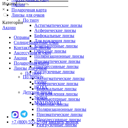
Искать
Акции
×
Подарочная карта
Линзы для очков
По типу
Категории
Астигматические линзы
Акции
Асферические линзы
Бифокальные линзы
Оправы
Для вождения линзы
Солнцезащитные очки
Компьютерные линзы
Контактные линзы
Офисные линзы
Аксессуары и уход
Поляризационные линзы
Акции
Призматические линзы
Подарочная карта
Прогрессивные линзы
Линзы для очков
Разгрузочные линзы
По типу
По бренду
Астигматические линзы
Essilor
Асферические линзы
HOYA
Бифокальные линзы
Детские линзы
Для вождения линзы
Stellest
Компьютерные линзы
MiYOSMART
Офисные линзы
Поляризационные линзы
Призматические линзы
Прогрессивные линзы
+7 (800) 555-27-04
заказать звонок
Разгрузочные линзы