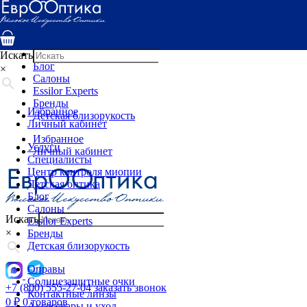
Услуги
Специалисты
Центр контроля миопии
Детская оптика
Искать
Блог
×
Салоны
Essilor Experts
Бренды
Избранное
Детская близорукость
Личный кабинет
Избранное
Услуги
Личный кабинет
Специалисты
Центр контроля миопии
Детская оптика
Блог
Салоны
Искать
Essilor Experts
×
Бренды
Детская близорукость
Оправы
Солнцезащитные очки
+7 (800) 555-27-04
заказать звонок
Контактные линзы
0
₽
0 товаров
Аксессуары и уход