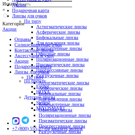
Искать
Акции
×
Подарочная карта
Линзы для очков
По типу
Категории
Астигматические линзы
Акции
Асферические линзы
Бифокальные линзы
Оправы
Для вождения линзы
Солнцезащитные очки
Компьютерные линзы
Контактные линзы
Офисные линзы
Аксессуары и уход
Поляризационные линзы
Акции
Призматические линзы
Подарочная карта
Прогрессивные линзы
Линзы для очков
Разгрузочные линзы
По типу
По бренду
Астигматические линзы
Essilor
Асферические линзы
HOYA
Бифокальные линзы
Детские линзы
Для вождения линзы
Stellest
Компьютерные линзы
MiYOSMART
Офисные линзы
Поляризационные линзы
Призматические линзы
Прогрессивные линзы
+7 (800) 555-27-04
заказать звонок
Разгрузочные линзы