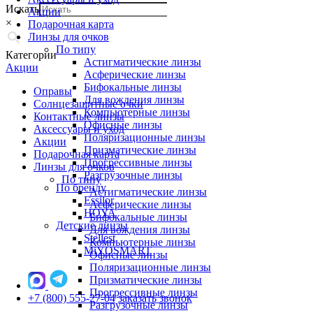
Искать
Акции
×
Подарочная карта
Линзы для очков
По типу
Категории
Астигматические линзы
Акции
Асферические линзы
Бифокальные линзы
Оправы
Для вождения линзы
Солнцезащитные очки
Компьютерные линзы
Контактные линзы
Офисные линзы
Аксессуары и уход
Поляризационные линзы
Акции
Призматические линзы
Подарочная карта
Прогрессивные линзы
Линзы для очков
Разгрузочные линзы
По типу
По бренду
Астигматические линзы
Essilor
Асферические линзы
HOYA
Бифокальные линзы
Детские линзы
Для вождения линзы
Stellest
Компьютерные линзы
MiYOSMART
Офисные линзы
Поляризационные линзы
Призматические линзы
Прогрессивные линзы
+7 (800) 555-27-04
заказать звонок
Разгрузочные линзы