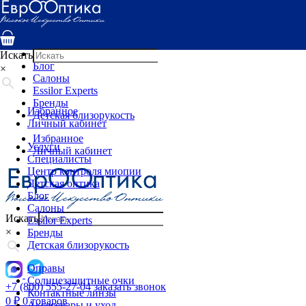
Услуги
Специалисты
Центр контроля миопии
Детская оптика
Искать
Блог
×
Салоны
Essilor Experts
Бренды
Избранное
Детская близорукость
Личный кабинет
Избранное
Услуги
Личный кабинет
Специалисты
Центр контроля миопии
Детская оптика
Блог
Салоны
Искать
Essilor Experts
×
Бренды
Детская близорукость
Оправы
Солнцезащитные очки
+7 (800) 555-27-04
заказать звонок
Контактные линзы
0
₽
0 товаров
Аксессуары и уход