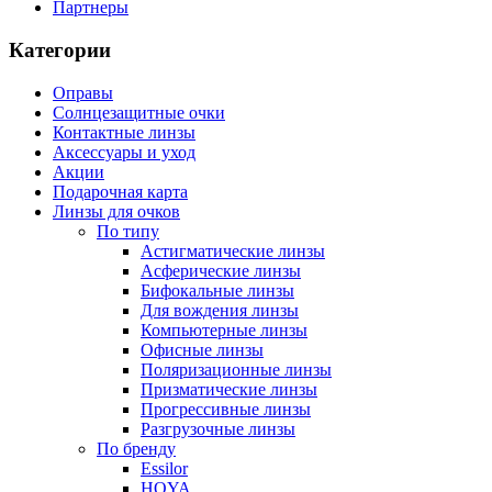
Партнеры
Категории
Оправы
Солнцезащитные очки
Контактные линзы
Аксессуары и уход
Акции
Подарочная карта
Линзы для очков
По типу
Астигматические линзы
Асферические линзы
Бифокальные линзы
Для вождения линзы
Компьютерные линзы
Офисные линзы
Поляризационные линзы
Призматические линзы
Прогрессивные линзы
Разгрузочные линзы
По бренду
Essilor
HOYA