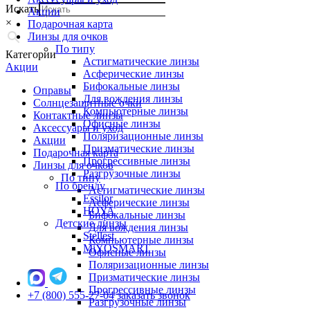
Искать
Акции
×
Подарочная карта
Линзы для очков
По типу
Категории
Астигматические линзы
Акции
Асферические линзы
Бифокальные линзы
Оправы
Для вождения линзы
Солнцезащитные очки
Компьютерные линзы
Контактные линзы
Офисные линзы
Аксессуары и уход
Поляризационные линзы
Акции
Призматические линзы
Подарочная карта
Прогрессивные линзы
Линзы для очков
Разгрузочные линзы
По типу
По бренду
Астигматические линзы
Essilor
Асферические линзы
HOYA
Бифокальные линзы
Детские линзы
Для вождения линзы
Stellest
Компьютерные линзы
MiYOSMART
Офисные линзы
Поляризационные линзы
Призматические линзы
Прогрессивные линзы
+7 (800) 555-27-04
заказать звонок
Разгрузочные линзы