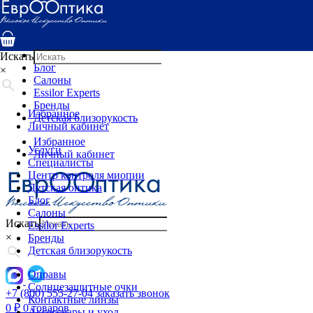
Услуги
Специалисты
Центр контроля миопии
Детская оптика
Искать
Блог
×
Салоны
Essilor Experts
Бренды
Избранное
Детская близорукость
Личный кабинет
Избранное
Услуги
Личный кабинет
Специалисты
Центр контроля миопии
Детская оптика
Блог
Салоны
Искать
Essilor Experts
×
Бренды
Детская близорукость
Оправы
Солнцезащитные очки
+7 (800) 555-27-04
заказать звонок
Контактные линзы
0
₽
0 товаров
Аксессуары и уход