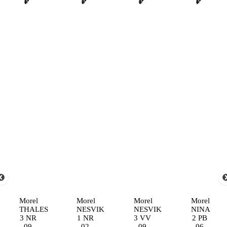
₽
₽
₽
₽
Morel
Morel
Morel
Morel
THALES
NESVIK
NESVIK
NINA
3 NR
1 NR
3 VV
2 PB
09
02
09
06