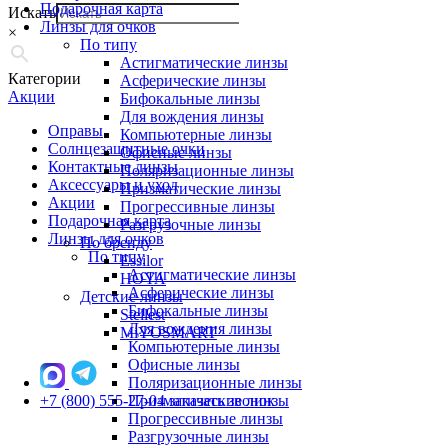
Подарочная карта
Искать
Линзы для очков
×
По типу
Астигматические линзы
Категории
Асферические линзы
Акции
Бифокальные линзы
Для вождения линзы
Оправы
Компьютерные линзы
Солнцезащитные очки
Офисные линзы
Контактные линзы
Поляризационные линзы
Аксессуары и уход
Призматические линзы
Акции
Прогрессивные линзы
Подарочная карта
Разгрузочные линзы
Линзы для очков
По бренду
По типу
Essilor
Астигматические линзы
HOYA
Асферические линзы
Детские линзы
Бифокальные линзы
Stellest
Для вождения линзы
MiYOSMART
Компьютерные линзы
Офисные линзы
Поляризационные линзы
+7 (800) 555-27-04
Призматические линзы
заказать звонок
Прогрессивные линзы
Разгрузочные линзы