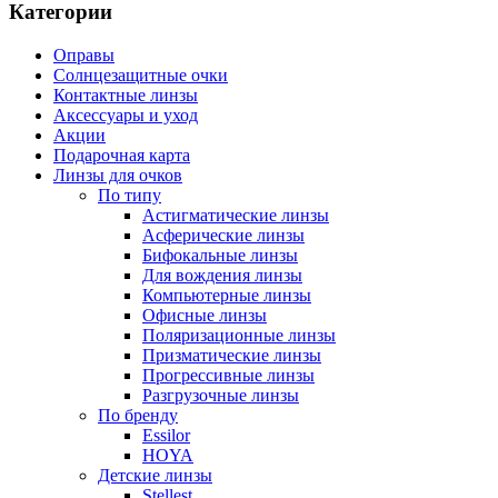
Категории
Оправы
Солнцезащитные очки
Контактные линзы
Аксессуары и уход
Акции
Подарочная карта
Линзы для очков
По типу
Астигматические линзы
Асферические линзы
Бифокальные линзы
Для вождения линзы
Компьютерные линзы
Офисные линзы
Поляризационные линзы
Призматические линзы
Прогрессивные линзы
Разгрузочные линзы
По бренду
Essilor
HOYA
Детские линзы
Stellest