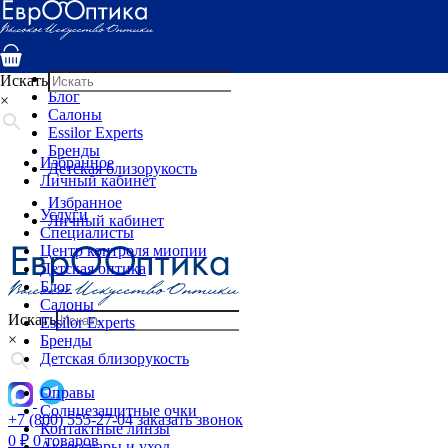
Услуги
Специалисты
Центр контроля миопии
Детская оптика
Искать
Блог
×
Салоны
Essilor Experts
Бренды
Избранное
Детская близорукость
Личный кабинет
Избранное
Услуги
Личный кабинет
Специалисты
Центр контроля миопии
Детская оптика
Блог
Салоны
Искать
Essilor Experts
×
Бренды
Детская близорукость
Оправы
Солнцезащитные очки
+7 (800) 555-27-04
заказать звонок
Контактные линзы
0
₽
0 товаров
Аксессуары и уход