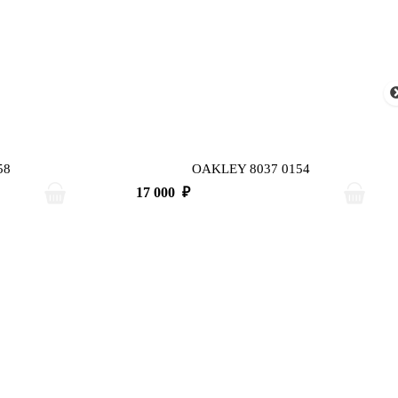
58
OAKLEY 8037 0154
17 000
₽