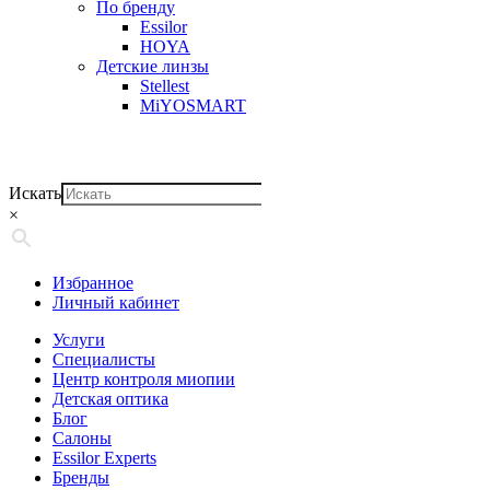
По бренду
Essilor
HOYA
Детские линзы
Stellest
MiYOSMART
Искать
×
Избранное
Личный кабинет
Услуги
Специалисты
Центр контроля миопии
Детская оптика
Блог
Салоны
Essilor Experts
Бренды