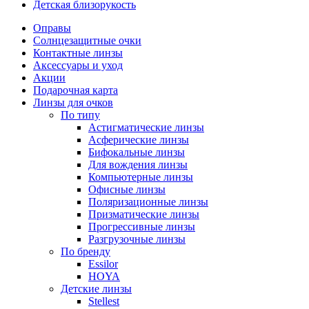
Детская близорукость
Оправы
Солнцезащитные очки
Контактные линзы
Аксессуары и уход
Акции
Подарочная карта
Линзы для очков
По типу
Астигматические линзы
Асферические линзы
Бифокальные линзы
Для вождения линзы
Компьютерные линзы
Офисные линзы
Поляризационные линзы
Призматические линзы
Прогрессивные линзы
Разгрузочные линзы
По бренду
Essilor
HOYA
Детские линзы
Stellest