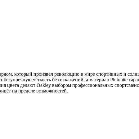
рдом, который произвёл революцию в мире спортивных и солн
т безупречную чёткость без искажений, а материал Plutonite га
ения цвета делают Oakley выбором профессиональных спортсмено
живёт на пределе возможностей.