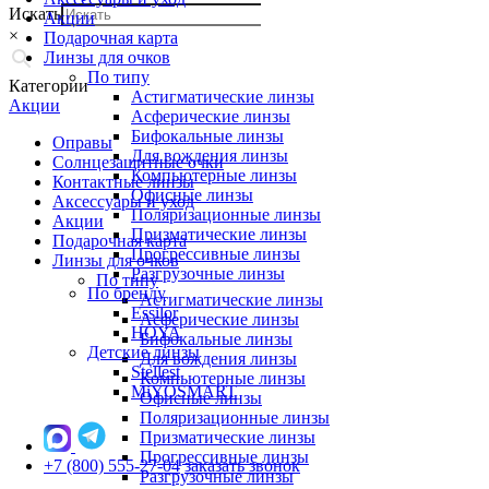
Искать
Акции
×
Подарочная карта
Линзы для очков
По типу
Категории
Астигматические линзы
Акции
Асферические линзы
Бифокальные линзы
Оправы
Для вождения линзы
Солнцезащитные очки
Компьютерные линзы
Контактные линзы
Офисные линзы
Аксессуары и уход
Поляризационные линзы
Акции
Призматические линзы
Подарочная карта
Прогрессивные линзы
Линзы для очков
Разгрузочные линзы
По типу
По бренду
Астигматические линзы
Essilor
Асферические линзы
HOYA
Бифокальные линзы
Детские линзы
Для вождения линзы
Stellest
Компьютерные линзы
MiYOSMART
Офисные линзы
Поляризационные линзы
Призматические линзы
Прогрессивные линзы
+7 (800) 555-27-04
заказать звонок
Разгрузочные линзы