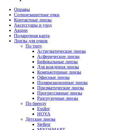
Оправы
Солнцезащитные очки
Контактные линзы
Аксессуары и уход
Акции
Подарочная карта
Линзы для очков
По типу
Астигматические линзы
Асферические линзы
Бифокальные линзы
Для вождения линзы
Компьютерные линзы
Офисные линзы
Поляризационные линзы
Призматические линзы
Прогрессивные линзы
Разгрузочные линзы
По бренду
Essilor
HOYA
Детские линзы
Stellest
MiYOSMART