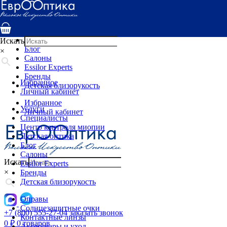
Услуги
Специалисты
Центр контроля миопии
Детская оптика
Искать
Блог
×
Салоны
Essilor Experts
Бренды
Избранное
Детская близорукость
Личный кабинет
Избранное
Услуги
Личный кабинет
Специалисты
Центр контроля миопии
Детская оптика
Блог
Салоны
Искать
Essilor Experts
×
Бренды
Детская близорукость
Оправы
Солнцезащитные очки
+7 (800) 555-27-04
заказать звонок
Контактные линзы
0
₽
0 товаров
Аксессуары и уход