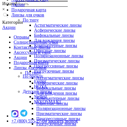
Искать
Акции
×
Подарочная карта
Линзы для очков
По типу
Категории
Астигматические линзы
Акции
Асферические линзы
Бифокальные линзы
Оправы
Для вождения линзы
Солнцезащитные очки
Компьютерные линзы
Контактные линзы
Офисные линзы
Аксессуары и уход
Поляризационные линзы
Акции
Призматические линзы
Подарочная карта
Прогрессивные линзы
Линзы для очков
Разгрузочные линзы
По типу
По бренду
Астигматические линзы
Essilor
Асферические линзы
HOYA
Бифокальные линзы
Детские линзы
Для вождения линзы
Stellest
Компьютерные линзы
MiYOSMART
Офисные линзы
Поляризационные линзы
Призматические линзы
Прогрессивные линзы
+7 (800) 555-27-04
заказать звонок
Разгрузочные линзы