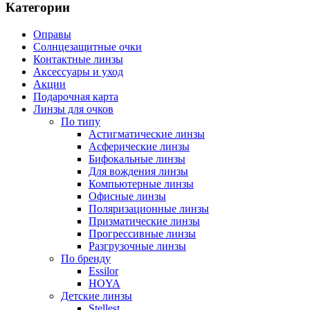
Категории
Оправы
Солнцезащитные очки
Контактные линзы
Аксессуары и уход
Акции
Подарочная карта
Линзы для очков
По типу
Астигматические линзы
Асферические линзы
Бифокальные линзы
Для вождения линзы
Компьютерные линзы
Офисные линзы
Поляризационные линзы
Призматические линзы
Прогрессивные линзы
Разгрузочные линзы
По бренду
Essilor
HOYA
Детские линзы
Stellest