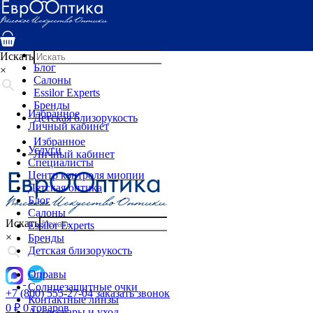
Услуги
Специалисты
Центр контроля миопии
Детская оптика
Искать
Блог
×
Салоны
Essilor Experts
Бренды
Избранное
Детская близорукость
Личный кабинет
Избранное
Услуги
Личный кабинет
Специалисты
Центр контроля миопии
Детская оптика
Блог
Салоны
Искать
Essilor Experts
×
Бренды
Детская близорукость
Оправы
Солнцезащитные очки
+7 (800) 555-27-04
заказать звонок
Контактные линзы
0
₽
0 товаров
Аксессуары и уход