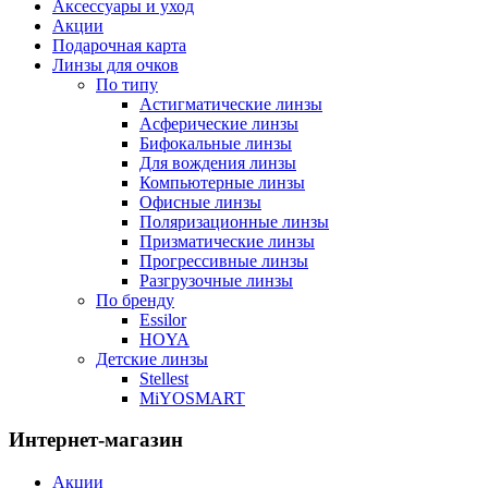
Аксессуары и уход
Акции
Подарочная карта
Линзы для очков
По типу
Астигматические линзы
Асферические линзы
Бифокальные линзы
Для вождения линзы
Компьютерные линзы
Офисные линзы
Поляризационные линзы
Призматические линзы
Прогрессивные линзы
Разгрузочные линзы
По бренду
Essilor
HOYA
Детские линзы
Stellest
MiYOSMART
Интернет-магазин
Акции