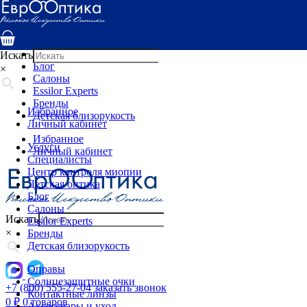
Услуги
Специалисты
Центр контроля миопии
Детская оптика
Искать
Блог
×
Салоны
Essilor Experts
Бренды
Избранное
Детская близорукость
Личный кабинет
Избранное
Услуги
Личный кабинет
Специалисты
Центр контроля миопии
Детская оптика
Блог
Салоны
Искать
Essilor Experts
×
Бренды
Детская близорукость
Оправы
Солнцезащитные очки
+7 (800) 555-27-04
заказать звонок
Контактные линзы
0
₽
0 товаров
Аксессуары и уход