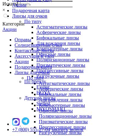
Искать
Акции
×
Подарочная карта
Линзы для очков
По типу
Категории
Астигматические линзы
Акции
Асферические линзы
Бифокальные линзы
Оправы
Для вождения линзы
Солнцезащитные очки
Компьютерные линзы
Контактные линзы
Офисные линзы
Аксессуары и уход
Поляризационные линзы
Акции
Призматические линзы
Подарочная карта
Прогрессивные линзы
Линзы для очков
Разгрузочные линзы
По типу
По бренду
Астигматические линзы
Essilor
Асферические линзы
HOYA
Бифокальные линзы
Детские линзы
Для вождения линзы
Stellest
Компьютерные линзы
MiYOSMART
Офисные линзы
Поляризационные линзы
Призматические линзы
Прогрессивные линзы
+7 (800) 555-27-04
заказать звонок
Разгрузочные линзы