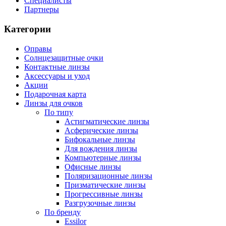
Специалисты
Партнеры
Категории
Оправы
Солнцезащитные очки
Контактные линзы
Аксессуары и уход
Акции
Подарочная карта
Линзы для очков
По типу
Астигматические линзы
Асферические линзы
Бифокальные линзы
Для вождения линзы
Компьютерные линзы
Офисные линзы
Поляризационные линзы
Призматические линзы
Прогрессивные линзы
Разгрузочные линзы
По бренду
Essilor