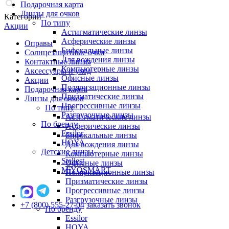
Подарочная карта
Линзы для очков
Категории
По типу
Акции
Астигматические линзы
Асферические линзы
Оправы
Бифокальные линзы
Солнцезащитные очки
Для вождения линзы
Контактные линзы
Компьютерные линзы
Аксессуары и уход
Офисные линзы
Акции
Поляризационные линзы
Подарочная карта
Призматические линзы
Линзы для очков
Прогрессивные линзы
По типу
Разгрузочные линзы
Астигматические линзы
По бренду
Асферические линзы
Essilor
Бифокальные линзы
HOYA
Для вождения линзы
Детские линзы
Компьютерные линзы
Stellest
Офисные линзы
MiYOSMART
Поляризационные линзы
Призматические линзы
Прогрессивные линзы
Разгрузочные линзы
+7 (800) 555-27-04
заказать звонок
По бренду
Essilor
HOYA