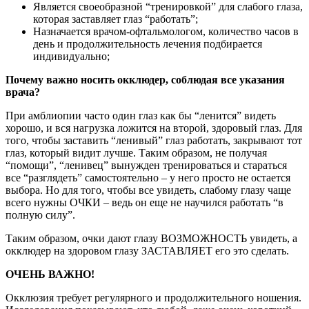
Является своеобразной “тренировкой” для слабого глаза,
которая заставляет глаз “работать”;
Назначается врачом-офтальмологом, количество часов в
день и продолжительность лечения подбирается
индивидуально;
Почему важно носить окклюдер, соблюдая все указания
врача?
При амблиопии часто один глаз как бы “ленится” видеть
хорошо, и вся нагрузка ложится на второй, здоровый глаз. Для
того, чтобы заставить “ленивый” глаз работать, закрывают тот
глаз, который видит лучше. Таким образом, не получая
“помощи”, “ленивец” вынужден тренироваться и стараться
все “разглядеть” самостоятельно – у него просто не остается
выбора. Но для того, чтобы все увидеть, слабому глазу чаще
всего нужны ОЧКИ – ведь он еще не научился работать “в
полную силу”.
Таким образом, очки дают глазу ВОЗМОЖНОСТЬ увидеть, а
окклюдер на здоровом глазу ЗАСТАВЛЯЕТ его это сделать.
ОЧЕНЬ ВАЖНО!
Окклюзия требует регулярного и продолжительного ношения.