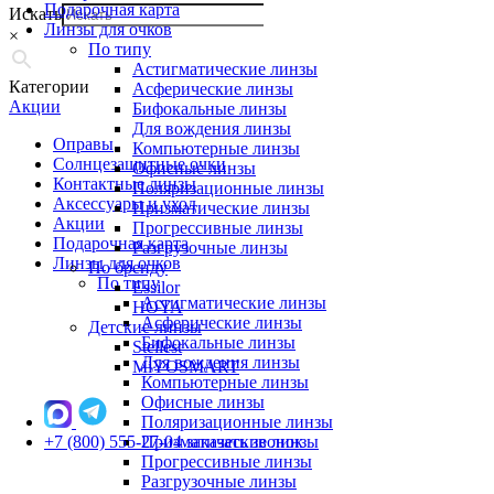
Подарочная карта
Искать
Линзы для очков
×
По типу
Астигматические линзы
Категории
Асферические линзы
Акции
Бифокальные линзы
Для вождения линзы
Оправы
Компьютерные линзы
Солнцезащитные очки
Офисные линзы
Контактные линзы
Поляризационные линзы
Аксессуары и уход
Призматические линзы
Акции
Прогрессивные линзы
Подарочная карта
Разгрузочные линзы
Линзы для очков
По бренду
По типу
Essilor
Астигматические линзы
HOYA
Асферические линзы
Детские линзы
Бифокальные линзы
Stellest
Для вождения линзы
MiYOSMART
Компьютерные линзы
Офисные линзы
Поляризационные линзы
+7 (800) 555-27-04
Призматические линзы
заказать звонок
Прогрессивные линзы
Разгрузочные линзы