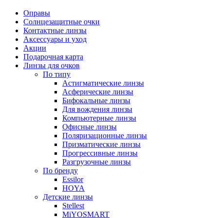
Оправы
Солнцезащитные очки
Контактные линзы
Аксессуары и уход
Акции
Подарочная карта
Линзы для очков
По типу
Астигматические линзы
Асферические линзы
Бифокальные линзы
Для вождения линзы
Компьютерные линзы
Офисные линзы
Поляризационные линзы
Призматические линзы
Прогрессивные линзы
Разгрузочные линзы
По бренду
Essilor
HOYA
Детские линзы
Stellest
MiYOSMART