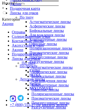
Искать
Акции
×
Подарочная карта
Линзы для очков
По типу
Категории
Астигматические линзы
Акции
Асферические линзы
Бифокальные линзы
Оправы
Для вождения линзы
Солнцезащитные очки
Компьютерные линзы
Контактные линзы
Офисные линзы
Аксессуары и уход
Поляризационные линзы
Акции
Призматические линзы
Подарочная карта
Прогрессивные линзы
Линзы для очков
Разгрузочные линзы
По типу
По бренду
Астигматические линзы
Essilor
Асферические линзы
HOYA
Бифокальные линзы
Детские линзы
Для вождения линзы
Stellest
Компьютерные линзы
MiYOSMART
Офисные линзы
Поляризационные линзы
Призматические линзы
Прогрессивные линзы
+7 (800) 555-27-04
заказать звонок
Разгрузочные линзы