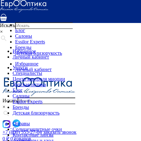
Услуги
Специалисты
Центр контроля миопии
Детская оптика
Искать
Блог
×
Салоны
Essilor Experts
Бренды
Избранное
Детская близорукость
Личный кабинет
Избранное
Услуги
Личный кабинет
Специалисты
Центр контроля миопии
Детская оптика
Блог
Салоны
Искать
Essilor Experts
×
Бренды
Детская близорукость
Оправы
Солнцезащитные очки
+7 (800) 555-27-04
заказать звонок
Контактные линзы
0
₽
0 товаров
Аксессуары и уход