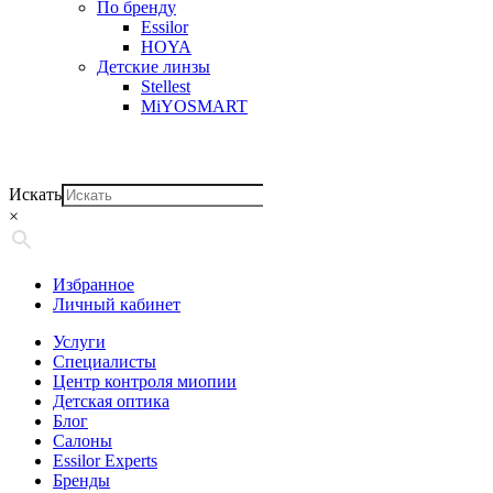
По бренду
Essilor
HOYA
Детские линзы
Stellest
MiYOSMART
Искать
×
Избранное
Личный кабинет
Услуги
Специалисты
Центр контроля миопии
Детская оптика
Блог
Салоны
Essilor Experts
Бренды