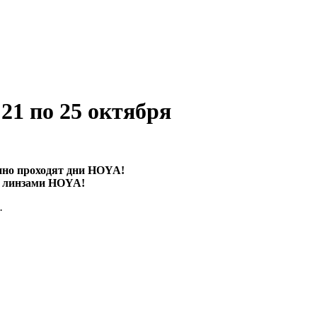
21 по 25 октября
нно проходят дни HOYA!
с линзами HOYA!
.