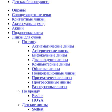
Детская близорукость
Оправы
Солнцезащитные очки
Контактные линзы
Аксессуары и уход
Акции
Подарочная карта
Линзы для очков
По типу
Астигматические линзы
Асферические линзы
Бифокальные линзы
Для вождения линзы
Компьютерные линзы
Офисные линзы
Поляризационные линзы
Призматические линзы
Прогрессивные линзы
Разгрузочные линзы
По бренду
Essilor
HOYA
Детские линзы
Stellest