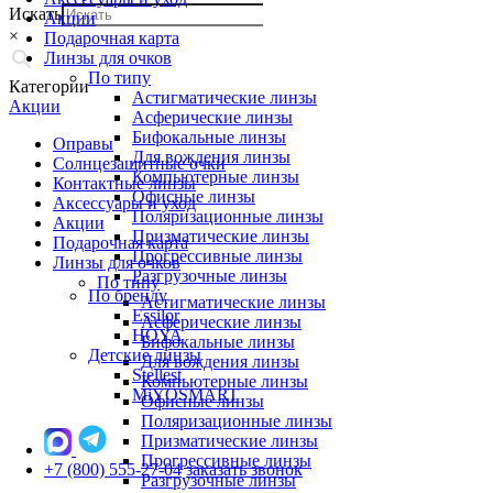
Искать
Акции
×
Подарочная карта
Линзы для очков
По типу
Категории
Астигматические линзы
Акции
Асферические линзы
Бифокальные линзы
Оправы
Для вождения линзы
Солнцезащитные очки
Компьютерные линзы
Контактные линзы
Офисные линзы
Аксессуары и уход
Поляризационные линзы
Акции
Призматические линзы
Подарочная карта
Прогрессивные линзы
Линзы для очков
Разгрузочные линзы
По типу
По бренду
Астигматические линзы
Essilor
Асферические линзы
HOYA
Бифокальные линзы
Детские линзы
Для вождения линзы
Stellest
Компьютерные линзы
MiYOSMART
Офисные линзы
Поляризационные линзы
Призматические линзы
Прогрессивные линзы
+7 (800) 555-27-04
заказать звонок
Разгрузочные линзы