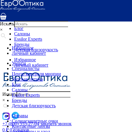
Услуги
Специалисты
Центр контроля миопии
Детская оптика
Искать
Блог
×
Салоны
Essilor Experts
Бренды
Избранное
Детская близорукость
Личный кабинет
Избранное
Услуги
Личный кабинет
Специалисты
Центр контроля миопии
Детская оптика
Блог
Салоны
Искать
Essilor Experts
×
Бренды
Детская близорукость
Оправы
Солнцезащитные очки
+7 (800) 555-27-04
заказать звонок
Контактные линзы
0
₽
0 товаров
Аксессуары и уход