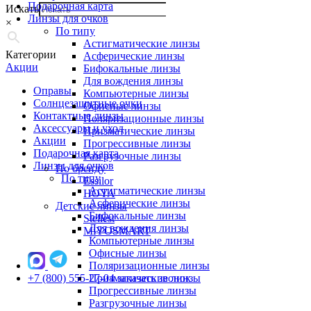
Подарочная карта
Искать
Линзы для очков
×
По типу
Астигматические линзы
Категории
Асферические линзы
Акции
Бифокальные линзы
Для вождения линзы
Оправы
Компьютерные линзы
Солнцезащитные очки
Офисные линзы
Контактные линзы
Поляризационные линзы
Аксессуары и уход
Призматические линзы
Акции
Прогрессивные линзы
Подарочная карта
Разгрузочные линзы
Линзы для очков
По бренду
По типу
Essilor
Астигматические линзы
HOYA
Асферические линзы
Детские линзы
Бифокальные линзы
Stellest
Для вождения линзы
MiYOSMART
Компьютерные линзы
Офисные линзы
Поляризационные линзы
+7 (800) 555-27-04
Призматические линзы
заказать звонок
Прогрессивные линзы
Разгрузочные линзы