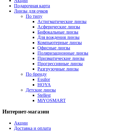
Акции
Подарочная карта
Линзы для очков
По типу
Астигматические линзы
Асферические линзы
Бифокальные линзы
Для вождения линзы
Компьютерные линзы
Офисные линзы
Поляризационные линзы
Призматические линзы
Прогрессивные линзы
Разгрузочные линзы
По бренду
Essilor
HOYA
Детские линзы
Stellest
MiYOSMART
Интернет-магазин
Акции
Доставка и оплата