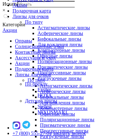
Искать
Акции
×
Подарочная карта
Линзы для очков
По типу
Категории
Астигматические линзы
Акции
Асферические линзы
Бифокальные линзы
Оправы
Для вождения линзы
Солнцезащитные очки
Компьютерные линзы
Контактные линзы
Офисные линзы
Аксессуары и уход
Поляризационные линзы
Акции
Призматические линзы
Подарочная карта
Прогрессивные линзы
Линзы для очков
Разгрузочные линзы
По типу
По бренду
Астигматические линзы
Essilor
Асферические линзы
HOYA
Бифокальные линзы
Детские линзы
Для вождения линзы
Stellest
Компьютерные линзы
MiYOSMART
Офисные линзы
Поляризационные линзы
Призматические линзы
Прогрессивные линзы
+7 (800) 555-27-04
заказать звонок
Разгрузочные линзы