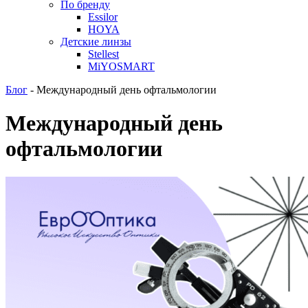
По бренду
Essilor
HOYA
Детские линзы
Stellest
MiYOSMART
Блог
-
Международный день офтальмологии
Международный день
офтальмологии