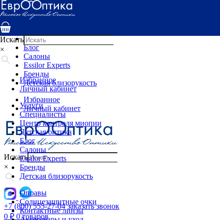
Услуги
Специалисты
Центр контроля миопии
Детская оптика
Искать
Блог
×
Салоны
Essilor Experts
Бренды
Избранное
Детская близорукость
Личный кабинет
Избранное
Услуги
Личный кабинет
Специалисты
Центр контроля миопии
Детская оптика
Блог
Салоны
Искать
Essilor Experts
×
Бренды
Детская близорукость
Оправы
Солнцезащитные очки
+7 (800) 555-27-04
заказать звонок
Контактные линзы
0
₽
0 товаров
Аксессуары и уход