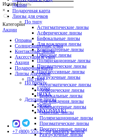
Искать
Акции
×
Подарочная карта
Линзы для очков
По типу
Категории
Астигматические линзы
Акции
Асферические линзы
Бифокальные линзы
Оправы
Для вождения линзы
Солнцезащитные очки
Компьютерные линзы
Контактные линзы
Офисные линзы
Аксессуары и уход
Поляризационные линзы
Акции
Призматические линзы
Подарочная карта
Прогрессивные линзы
Линзы для очков
Разгрузочные линзы
По типу
По бренду
Астигматические линзы
Essilor
Асферические линзы
HOYA
Бифокальные линзы
Детские линзы
Для вождения линзы
Stellest
Компьютерные линзы
MiYOSMART
Офисные линзы
Поляризационные линзы
Призматические линзы
Прогрессивные линзы
+7 (800) 555-27-04
заказать звонок
Разгрузочные линзы