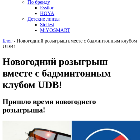
По бренду
Essilor
HOYA
Детские линзы
Stellest
MiYOSMART
Блог
-
Новогодний розыгрыш вместе с бадминтонным клубом
UDB!
Новогодний розыгрыш
вместе с бадминтонным
клубом UDB!
Пришло время новогоднего
розыгрыша!