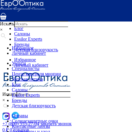
Услуги
Специалисты
Центр контроля миопии
Детская оптика
Искать
Блог
×
Салоны
Essilor Experts
Бренды
Избранное
Детская близорукость
Личный кабинет
Избранное
Услуги
Личный кабинет
Специалисты
Центр контроля миопии
Детская оптика
Блог
Салоны
Искать
Essilor Experts
×
Бренды
Детская близорукость
Оправы
Солнцезащитные очки
+7 (800) 555-27-04
заказать звонок
Контактные линзы
0
₽
0 товаров
Аксессуары и уход