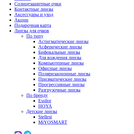
Солнцезащитные очки
Контактные линзы
Аксессуары и уход
Акции
Подарочная карта
Линзы для очков
По типу
Астигматические линзы
Асферические линзы
Бифокальные линзы
Для вождения линзы
Компьютерные линзы
Офисные линзы
Поляризационные линзы
Призматические линзы
Прогрессивные линзы
Разгрузочные линзы
По бренду
Essilor
HOYA
Детские линзы
Stellest
MiYOSMART