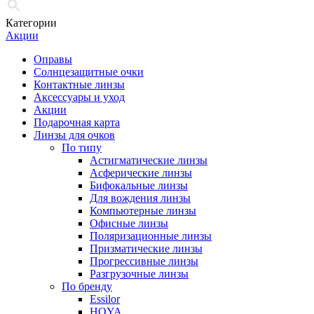
Категории
Акции
Оправы
Солнцезащитные очки
Контактные линзы
Аксессуары и уход
Акции
Подарочная карта
Линзы для очков
По типу
Астигматические линзы
Асферические линзы
Бифокальные линзы
Для вождения линзы
Компьютерные линзы
Офисные линзы
Поляризационные линзы
Призматические линзы
Прогрессивные линзы
Разгрузочные линзы
По бренду
Essilor
HOYA