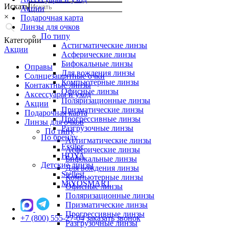
Искать
Акции
×
Подарочная карта
Линзы для очков
По типу
Категории
Астигматические линзы
Акции
Асферические линзы
Бифокальные линзы
Оправы
Для вождения линзы
Солнцезащитные очки
Компьютерные линзы
Контактные линзы
Офисные линзы
Аксессуары и уход
Поляризационные линзы
Акции
Призматические линзы
Подарочная карта
Прогрессивные линзы
Линзы для очков
Разгрузочные линзы
По типу
По бренду
Астигматические линзы
Essilor
Асферические линзы
HOYA
Бифокальные линзы
Детские линзы
Для вождения линзы
Stellest
Компьютерные линзы
MiYOSMART
Офисные линзы
Поляризационные линзы
Призматические линзы
Прогрессивные линзы
+7 (800) 555-27-04
заказать звонок
Разгрузочные линзы