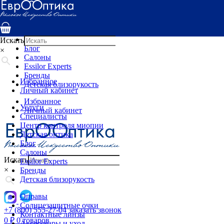
Услуги
Специалисты
Центр контроля миопии
Детская оптика
Искать
Блог
×
Салоны
Essilor Experts
Бренды
Избранное
Детская близорукость
Личный кабинет
Избранное
Услуги
Личный кабинет
Специалисты
Центр контроля миопии
Детская оптика
Блог
Салоны
Искать
Essilor Experts
×
Бренды
Детская близорукость
Оправы
Солнцезащитные очки
+7 (800) 555-27-04
заказать звонок
Контактные линзы
0
₽
0 товаров
Аксессуары и уход