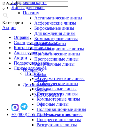
Подарочная карта
Искать
Линзы для очков
×
По типу
Астигматические линзы
Категории
Асферические линзы
Акции
Бифокальные линзы
Для вождения линзы
Оправы
Компьютерные линзы
Солнцезащитные очки
Офисные линзы
Контактные линзы
Поляризационные линзы
Аксессуары и уход
Призматические линзы
Акции
Прогрессивные линзы
Подарочная карта
Разгрузочные линзы
Линзы для очков
По бренду
По типу
Essilor
Астигматические линзы
HOYA
Асферические линзы
Детские линзы
Бифокальные линзы
Stellest
Для вождения линзы
MiYOSMART
Компьютерные линзы
Офисные линзы
Поляризационные линзы
+7 (800) 555-27-04
Призматические линзы
заказать звонок
Прогрессивные линзы
Разгрузочные линзы